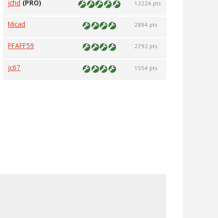
jchd
(PRO)
12224 pts
Micad
2884 pts
PFAFF59
2792 pts
jc67
1554 pts