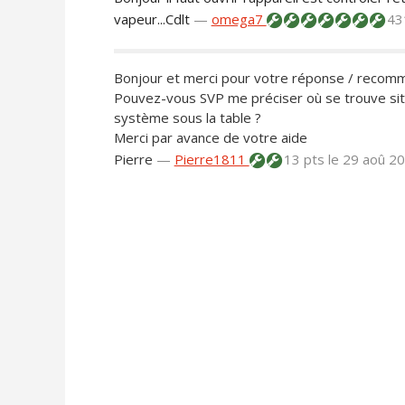
vapeur...Cdlt
—
omega7
43
Bonjour et merci pour votre réponse / recom
Pouvez-vous SVP me préciser où se trouve situ
système sous la table ?
Merci par avance de votre aide
Pierre
—
Pierre1811
13 pts
le 29 aoû 2