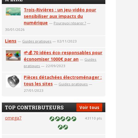
Trois-Rivières : un jeu-vidéo pour
sensibiliser aux impacts du
numérique
—
Pourquoi réparer ?
—
30/01/2026
Liens
—
Guides pratiques
— 02/11/2023
🌱💰 70 idées éco-responsables pour
économiser 1000€ par an
—
Guides
pratiques
— 22/09/2023
Pièces détachées électroménager :
tous les sites
—
Guides pratiques
—
27/01/2023
TOP CONTRIBUTEURS
Voir tous
omega7
43110 pts