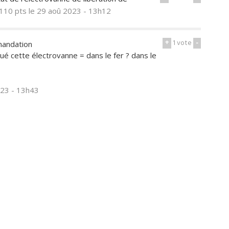
110 pts
le 29 aoû 2023 - 13h12
+
1
vote
-
mandation
é cette électrovanne = dans le fer ? dans le
023 - 13h43