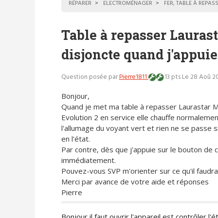
RÉPARER
ELECTROMÉNAGER
FER, TABLE À REPAS
Table à repasser Lauras
disjoncte quand j'appuie
Question posée par
Pierre1811
13 pts
Le 28 Aoû 20
Bonjour,
Quand je met ma table à repasser Laurastar M
Evolution 2 en service elle chauffe normalemen
l'allumage du voyant vert et rien ne se passe si 
en l'état.
Par contre, dès que j'appuie sur le bouton de c
immédiatement.
Pouvez-vous SVP m'orienter sur ce qu'il faudra
Merci par avance de votre aide et réponses
Pierre
Bonjour il faut ouvrir l'appareil est contrôler l'