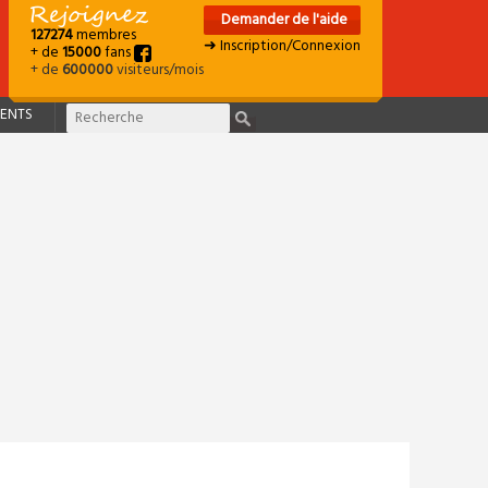
Demander de l'aide
127274
membres
➜ Inscription/Connexion
+ de
15000
fans
+ de
600000
visiteurs/mois
ENTS