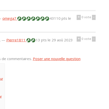
+
0
vote
-
—
omega7
43110 pts
le
+
0
vote
-
.
—
Pierre1811
13 pts
le 29 aoû 2023
us de commentaires.
Poser une nouvelle question
ur
ar