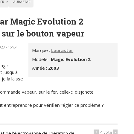
SER
LAURASTAR
tar Magic Evolution 2
 sur le bouton vapeur
23 - 16h51
Marque :
Laurastar
Modèle :
Magic Evolution 2
agic
Année :
2003
t jusqu'à
je la laisse
ommande vapeur, sur le fer, celle-ci disjoncte
it entreprendre pour vérifier/régler ce problème ?
+
-1
vote
-
état de l'électrovanne de libération de