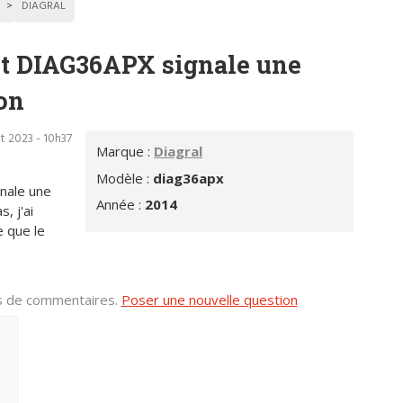
DIAGRAL
t DIAG36APX signale une
on
t 2023 - 10h37
Marque :
Diagral
Modèle :
diag36apx
nale une
Année :
2014
, j'ai
e que le
us de commentaires.
Poser une nouvelle question