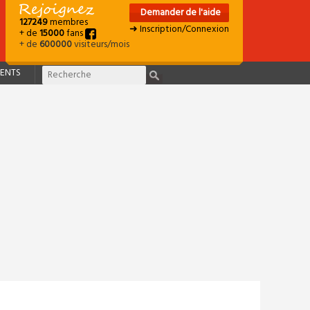
Demander de l'aide
127249
membres
➜ Inscription/Connexion
+ de
15000
fans
+ de
600000
visiteurs/mois
ENTS