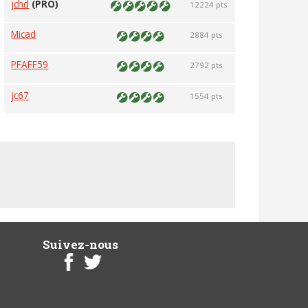
jchd
(PRO)
12224 pts
Micad
2884 pts
PFAFF59
2792 pts
jc67
1554 pts
Suivez-nous