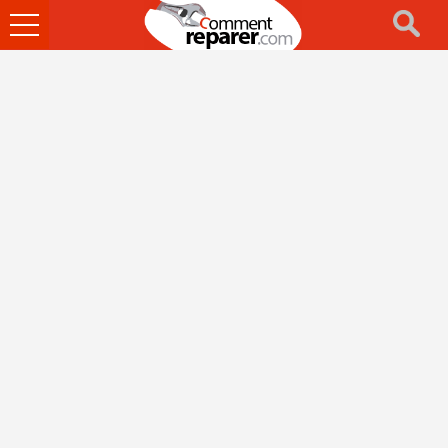
Ouvrir
le
menu