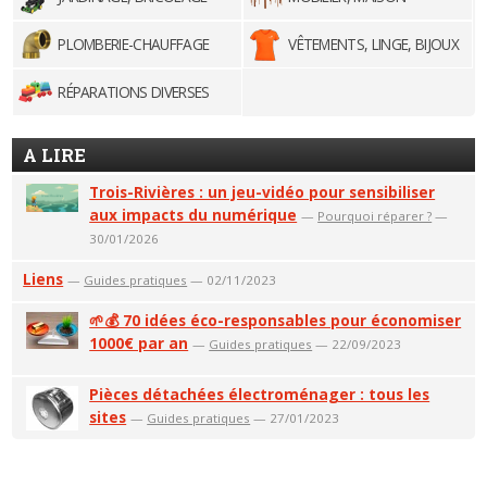
PLOMBERIE-CHAUFFAGE
VÊTEMENTS, LINGE, BIJOUX
RÉPARATIONS DIVERSES
A LIRE
Trois-Rivières : un jeu-vidéo pour sensibiliser
aux impacts du numérique
—
Pourquoi réparer ?
—
30/01/2026
Liens
—
Guides pratiques
— 02/11/2023
🌱💰 70 idées éco-responsables pour économiser
1000€ par an
—
Guides pratiques
— 22/09/2023
Pièces détachées électroménager : tous les
sites
—
Guides pratiques
— 27/01/2023