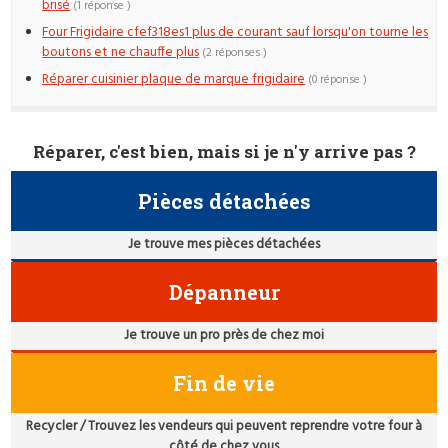
brisé
(1 réponse )
Four Frigidaire cfef318es1 plus de courant sauf lorsqu'on tourne les
boutons et ne chauffe plus
(2 réponses )
Réparer cuisinier plaque de marque frigidaire
(0 réponse )
Réparer, c'est bien, mais si je n'y arrive pas ?
Pièces détachées
Je trouve mes pièces détachées
Dépanneur
Je trouve un pro près de chez moi
Fin de vie
Recycler / Trouvez les vendeurs qui peuvent reprendre votre four à
côté de chez vous