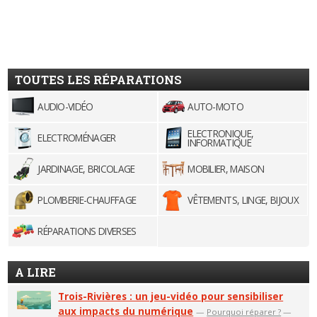
TOUTES LES RÉPARATIONS
AUDIO-VIDÉO
AUTO-MOTO
ELECTRONIQUE,
ELECTROMÉNAGER
INFORMATIQUE
JARDINAGE, BRICOLAGE
MOBILIER, MAISON
PLOMBERIE-CHAUFFAGE
VÊTEMENTS, LINGE, BIJOUX
RÉPARATIONS DIVERSES
A LIRE
Trois-Rivières : un jeu-vidéo pour sensibiliser
aux impacts du numérique
—
Pourquoi réparer ?
—