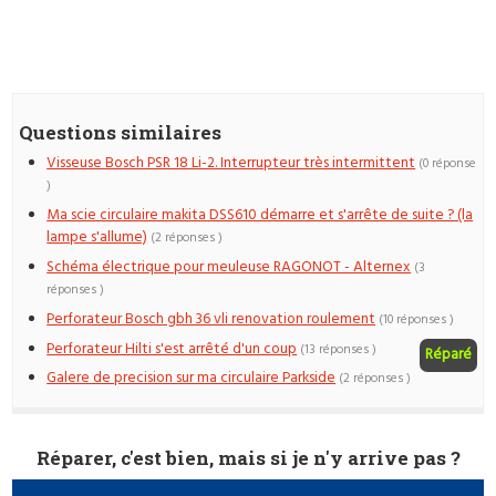
Questions similaires
Visseuse Bosch PSR 18 Li-2. Interrupteur très intermittent
(0 réponse
)
Ma scie circulaire makita DSS610 démarre et s'arrête de suite ? (la
lampe s'allume)
(2 réponses )
Schéma électrique pour meuleuse RAGONOT - Alternex
(3
réponses )
Perforateur Bosch gbh 36 vli renovation roulement
(10 réponses )
Perforateur Hilti s'est arrêté d'un coup
(13 réponses )
Réparé
Galere de precision sur ma circulaire Parkside
(2 réponses )
Réparer, c'est bien, mais si je n'y arrive pas ?