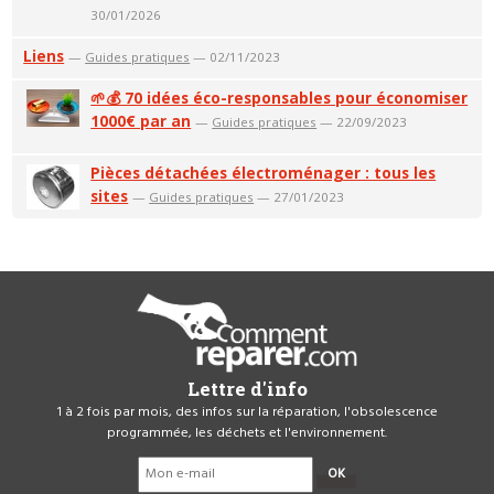
30/01/2026
Liens
—
Guides pratiques
— 02/11/2023
🌱💰 70 idées éco-responsables pour économiser
1000€ par an
—
Guides pratiques
— 22/09/2023
Pièces détachées électroménager : tous les
sites
—
Guides pratiques
— 27/01/2023
Lettre d'info
1 à 2 fois par mois, des infos sur la réparation, l'obsolescence
programmée, les déchets et l'environnement.
OK