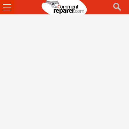
Ouvrir
le
menu