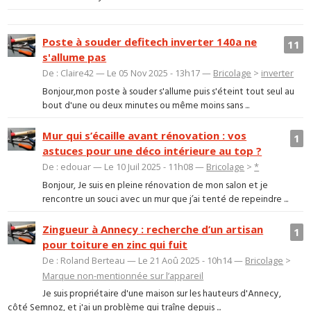
Poste à souder defitech inverter 140a ne
11
s'allume pas
De : Claire42 — Le 05 Nov 2025 - 13h17 —
Bricolage
>
inverter
Bonjour,mon poste à souder s'allume puis s'éteint tout seul au
bout d'une ou deux minutes ou même moins sans ...
Mur qui s’écaille avant rénovation : vos
1
astuces pour une déco intérieure au top ?
De : edouar — Le 10 Juil 2025 - 11h08 —
Bricolage
>
*
Bonjour, Je suis en pleine rénovation de mon salon et je
rencontre un souci avec un mur que j’ai tenté de repeindre ...
Zingueur à Annecy : recherche d’un artisan
1
pour toiture en zinc qui fuit
De : Roland Berteau — Le 21 Aoû 2025 - 10h14 —
Bricolage
>
Marque non-mentionnée sur l’appareil
Je suis propriétaire d'une maison sur les hauteurs d'Annecy,
côté Semnoz, et j'ai un problème qui traîne depuis ...