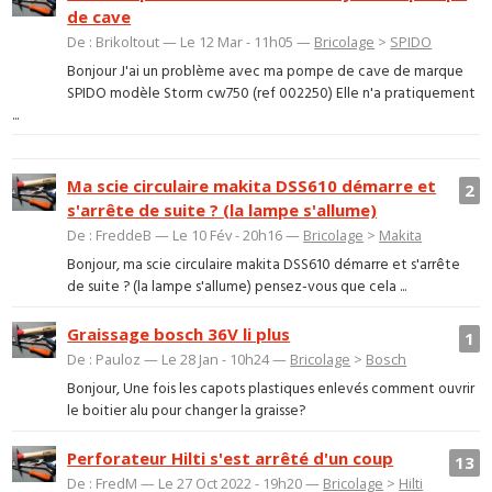
de cave
De : Brikoltout — Le 12 Mar - 11h05 —
Bricolage
>
SPIDO
Bonjour J'ai un problème avec ma pompe de cave de marque
SPIDO modèle Storm cw750 (ref 002250) Elle n'a pratiquement
...
Ma scie circulaire makita DSS610 démarre et
2
s'arrête de suite ? (la lampe s'allume)
De : FreddeB — Le 10 Fév - 20h16 —
Bricolage
>
Makita
Bonjour, ma scie circulaire makita DSS610 démarre et s'arrête
de suite ? (la lampe s'allume) pensez-vous que cela ...
Graissage bosch 36V li plus
1
De : Pauloz — Le 28 Jan - 10h24 —
Bricolage
>
Bosch
Bonjour, Une fois les capots plastiques enlevés comment ouvrir
le boitier alu pour changer la graisse?
Perforateur Hilti s'est arrêté d'un coup
13
De : FredM — Le 27 Oct 2022 - 19h20 —
Bricolage
>
Hilti