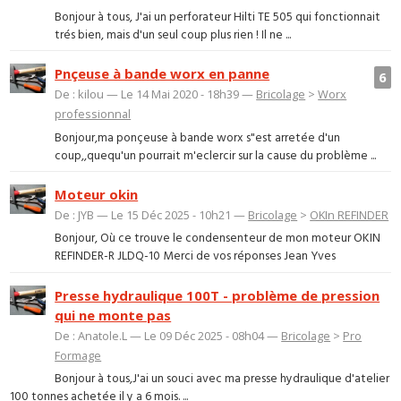
Bonjour à tous, J'ai un perforateur Hilti TE 505 qui fonctionnait
trés bien, mais d'un seul coup plus rien ! Il ne ...
Pnçeuse à bande worx en panne
6
De : kilou — Le 14 Mai 2020 - 18h39 —
Bricolage
>
Worx
professionnal
Bonjour,ma ponçeuse à bande worx s"est arretée d'un
coup,,quequ'un pourrait m'eclercir sur la cause du problème ...
Moteur okin
De : JYB — Le 15 Déc 2025 - 10h21 —
Bricolage
>
OKIn REFINDER
Bonjour, Où ce trouve le condensenteur de mon moteur OKIN
REFINDER-R JLDQ-10 Merci de vos réponses Jean Yves
Presse hydraulique 100T - problème de pression
qui ne monte pas
De : Anatole.L — Le 09 Déc 2025 - 08h04 —
Bricolage
>
Pro
Formage
Bonjour à tous,J'ai un souci avec ma presse hydraulique d'atelier
100 tonnes achetée il y a 6 mois. ...