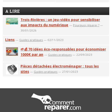
A LIRE
Trois-Rivières : un jeu-vidéo pour sensibiliser
aux impacts du numérique
—
Pourquoi réparer ?
—
30/01/2026
Liens
—
Guides pratiques
— 02/11/2023
🌱💰 70 idées éco-responsables pour économiser
1000€ par an
—
Guides pratiques
— 22/09/2023
Pièces détachées électroménager : tous les
sites
—
Guides pratiques
— 27/01/2023