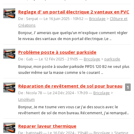
Reglage d' un portail électrique 2 vantaux en PVC
De : Serpat — Le 16 Juin 2025 - 10h52 —
Bricolage
>
Clôture et
Créations
Bonjour, J' aimerais que quelqu'un m'explique comment régler
le niveau des vantaux de mon portail électrique. Le ...
Problème poste à souder parkside
De : Gab — Le 12 Fév 2025 - 21h05 —
Bricolage
>
parkside
Bonjour, mon poste à souder parkside PIFDS 120 B2 ne veut plus
souder même sur la masse comme si le courant ...
Réparation de revêtement de sol pour bureau
1
De : Nicola 78 — Le 24 Déc 2024 - 17h39 —
Bricolage
>
Linoléum
Bonjour, Je me tourne vers vous car j'ai des soucis avec le
revêtement de sol de mon bureau. Récemment, j'ai remarqué...
Reparer laveur thermique
De : batista49 — Le 16 Déc 2024 - 15h40 —
Bricolage
>
Starting