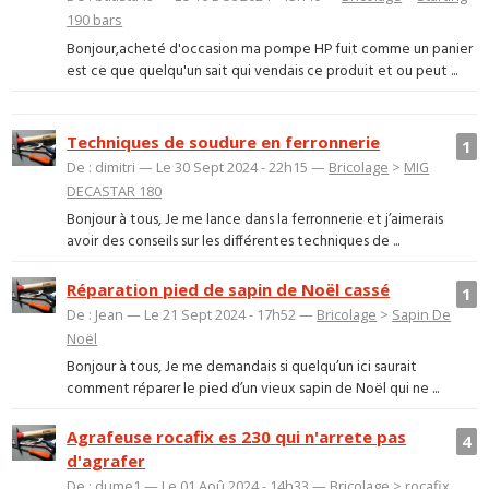
190 bars
Bonjour,acheté d'occasion ma pompe HP fuit comme un panier
est ce que quelqu'un sait qui vendais ce produit et ou peut ...
Techniques de soudure en ferronnerie
1
De : dimitri — Le 30 Sept 2024 - 22h15 —
Bricolage
>
MIG
DECASTAR 180
Bonjour à tous, Je me lance dans la ferronnerie et j’aimerais
avoir des conseils sur les différentes techniques de ...
Réparation pied de sapin de Noël cassé
1
De : Jean — Le 21 Sept 2024 - 17h52 —
Bricolage
>
Sapin De
Noël
Bonjour à tous, Je me demandais si quelqu’un ici saurait
comment réparer le pied d’un vieux sapin de Noël qui ne ...
Agrafeuse rocafix es 230 qui n'arrete pas
4
d'agrafer
De : dume1 — Le 01 Aoû 2024 - 14h33 —
Bricolage
>
rocafix