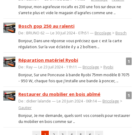
Bonjour, mon agrafeuse rocafix es 230 une fois sur deux ne
s'arrete plus et vide le magasin d'agrafes comme une ...
Bosch gop 250 au ralenti
De : BRUNO 62 — Le 30 Juil 2024 - 07h51 —
Bricolage
>
Bosch
Bonjour, Dans une réponse vous précisez que c est la carte
régulation. Sur la vue éclatée il y a 2 boîtiers ...
Réparation matériel Ryobi
1
De : Ray — Le 23 Juil 2024 - 11h11 —
Bricolage
>
Ryobi
Bonjour, Sur une Ponceuse à bande Ryobi 75mm modèle B 7075
- 950 W, chaque fois que j'installe une bande à poncer, ...
Restaurer du mobilier en bois abîmé
1
De : didier lalande — Le 20 Juin 2024 - 06h14 —
Bricolage
>
Gautier
Bonjour, Je me demande, quels sont vos conseils pour restaurer
du mobilier en bois comme sur ...