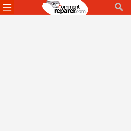
Ouvrir
le
menu