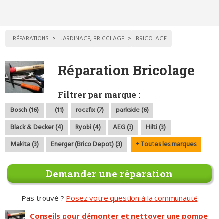
RÉPARATIONS
JARDINAGE, BRICOLAGE
BRICOLAGE
Réparation Bricolage
Filtrer par marque :
Bosch (16)
- (11)
rocafix (7)
parkside (6)
Black & Decker (4)
Ryobi (4)
AEG (3)
Hilti (3)
Makita (3)
Energer (Brico Depot) (3)
+ Toutes les marques
Demander une réparation
Pas trouvé ?
Posez votre question à la communauté
Conseils pour démonter et nettoyer une pompe