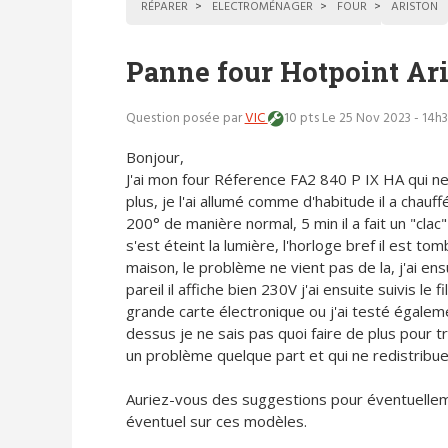
RÉPARER
ELECTROMÉNAGER
FOUR
ARISTON
Panne four Hotpoint Ar
Question posée par
VIC
10 pts
Le 25 Nov 2023 - 14h
Bonjour,
J'ai mon four Réference FA2 840 P IX HA qui ne
plus, je l'ai allumé comme d'habitude il a chauff
200° de manière normal, 5 min il a fait un "clac"
s'est éteint la lumière, l'horloge bref il est tom
maison, le problème ne vient pas de la, j'ai en
pareil il affiche bien 230V j'ai ensuite suivis le
grande carte électronique ou j'ai testé égalem
dessus je ne sais pas quoi faire de plus pour tr
un problème quelque part et qui ne redistribue 
Auriez-vous des suggestions pour éventuelleme
éventuel sur ces modèles.