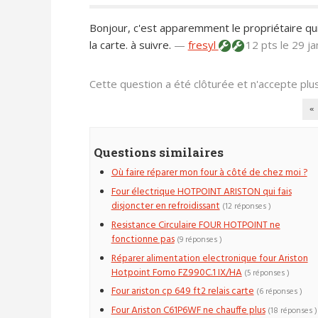
Bonjour, c'est apparemment le propriétaire qu
la carte. à suivre.
—
fresyl
12 pts
le 29 j
Cette question a été clôturée et n'accepte pl
«
Questions similaires
Où faire réparer mon four à côté de chez moi ?
Four électrique HOTPOINT ARISTON qui fais
disjoncter en refroidissant
(12 réponses )
Resistance Circulaire FOUR HOTPOINT ne
fonctionne pas
(9 réponses )
Réparer alimentation electronique four Ariston
Hotpoint Forno FZ990C.1 IX/HA
(5 réponses )
Four ariston cp 649 ft2 relais carte
(6 réponses )
Four Ariston C61P6WF ne chauffe plus
(18 réponses )