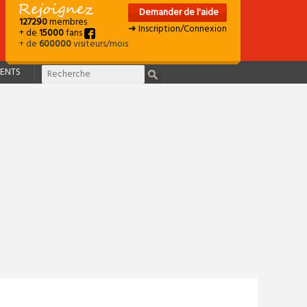
Demander de l'aide
127290
membres
➜ Inscription/Connexion
+ de
15000
fans
+ de
600000
visiteurs/mois
ENTS