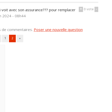
+
0
vote
-
i voit avec son assurance??? pour remplacer
an 2024 - 08h44
us de commentaires.
Poser une nouvelle question
1
2
»