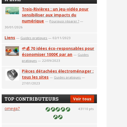
Trois-Rivières : un jeu-vidéo pour
sensibiliser aux impacts du
numérique
—
Pourquoi réparer ?
—
30/01/2026
Liens
—
Guides pratiques
— 02/11/2023
🌱💰 70 idées éco-responsables pour
économiser 1000€ par an
—
Guides
pratiques
— 22/09/2023
Pièces détachées électroménager :
tous les sites
—
Guides pratiques
—
27/01/2023
TOP CONTRIBUTEURS
Voir tous
omega7
43110 pts