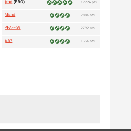
jchd
(PRO)
12224 pts
Micad
2884 pts
PFAFF59
2792 pts
jc67
1554 pts