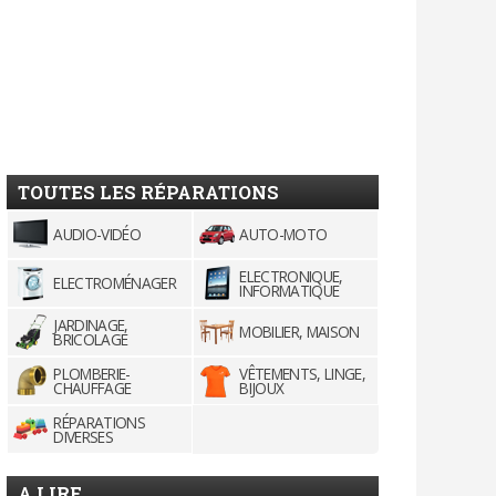
TOUTES LES RÉPARATIONS
AUDIO-VIDÉO
AUTO-MOTO
ELECTRONIQUE,
ELECTROMÉNAGER
INFORMATIQUE
JARDINAGE,
MOBILIER, MAISON
BRICOLAGE
PLOMBERIE-
VÊTEMENTS, LINGE,
CHAUFFAGE
BIJOUX
RÉPARATIONS
DIVERSES
A LIRE