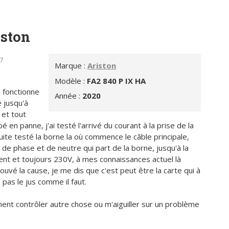
iston
37
Marque :
Ariston
Modèle :
FA2 840 P IX HA
 fonctionne
Année :
2020
é jusqu'à
 et tout
bé en panne, j'ai testé l'arrivé du courant à la prise de la
suite testé la borne la où commence le câble principale,
 fil de phase et de neutre qui part de la borne, jusqu'à la
ent et toujours 230V, à mes connaissances actuel là
ouvé la cause, je me dis que c'est peut être la carte qui à
pas le jus comme il faut.
nt contrôler autre chose ou m'aiguiller sur un problème