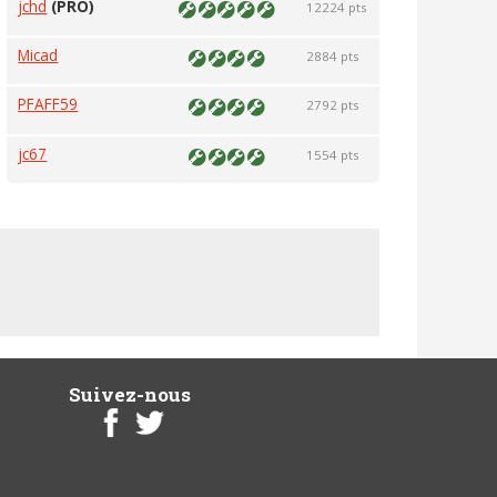
jchd
(PRO)
12224 pts
Micad
2884 pts
PFAFF59
2792 pts
jc67
1554 pts
Suivez-nous