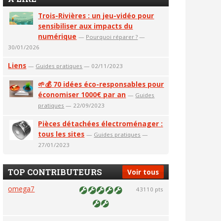
Trois-Rivières : un jeu-vidéo pour
sensibiliser aux impacts du
numérique
—
Pourquoi réparer ?
—
30/01/2026
Liens
—
Guides pratiques
— 02/11/2023
🌱💰 70 idées éco-responsables pour
économiser 1000€ par an
—
Guides
pratiques
— 22/09/2023
Pièces détachées électroménager :
tous les sites
—
Guides pratiques
—
27/01/2023
TOP CONTRIBUTEURS
Voir tous
omega7
43110 pts