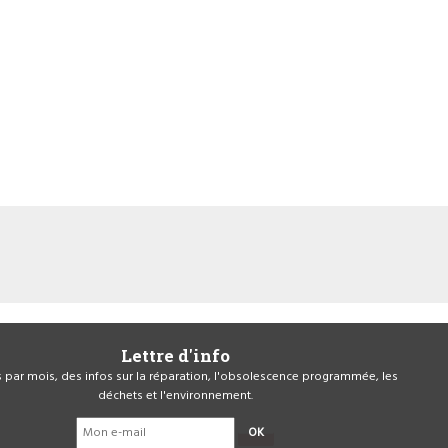
Lettre d'info
is par mois, des infos sur la réparation, l'obsolescence programmée, les
déchets et l'environnement.
OK