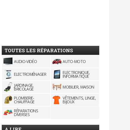
TOUTES LES RÉPARATIONS
AUDIO-VIDÉO
AUTO-MOTO
ELECTRONIQUE,
ELECTROMÉNAGER
INFORMATIQUE
JARDINAGE,
MOBILIER, MAISON
BRICOLAGE
PLOMBERIE-
VÊTEMENTS, LINGE,
CHAUFFAGE
BIJOUX
RÉPARATIONS
DIVERSES
A LIRE