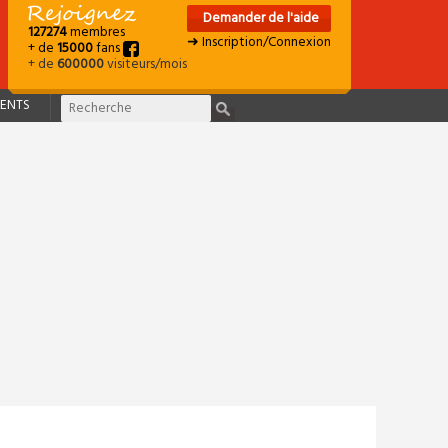
Demander de l'aide
127274
membres
➜ Inscription/Connexion
+ de
15000
fans
+ de
600000
visiteurs/mois
ENTS