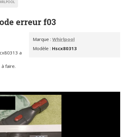
IRLPOOL
ode erreur f03
Marque :
Whirlpool
Modèle :
Hscx80313
scx80313 a
à faire.