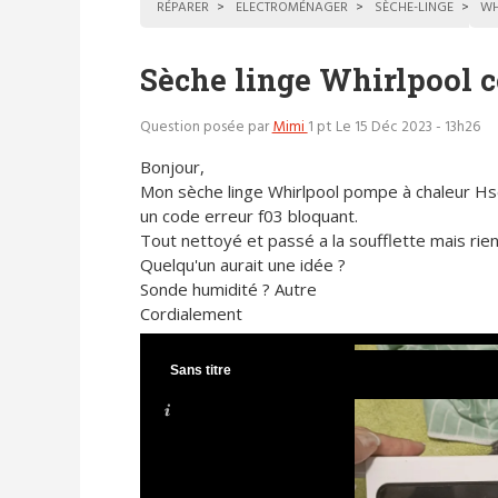
RÉPARER
ELECTROMÉNAGER
SÈCHE-LINGE
WH
Sèche linge Whirlpool c
Question posée par
Mimi
1 pt
Le 15 Déc 2023 - 13h26
Bonjour,
Mon sèche linge Whirlpool pompe à chaleur H
un code erreur f03 bloquant.
Tout nettoyé et passé a la soufflette mais rien 
Quelqu'un aurait une idée ?
Sonde humidité ? Autre
Cordialement
Sans titre