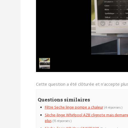
Cette question a été clôturée et n'accepte pl
Questions similaires
Filtre Seche linge pompe a chaleur
(4 réponses )
Sèche-linge Whirlpool AZB clignote mais demarr
plus
(15 réponses )