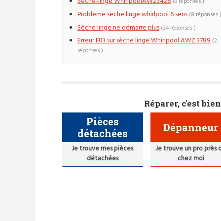
Sèche-linge WhirlpoolAWZ3428
(9 réponses )
Probleme seche linge whirlpool 6 sens
(8 réponses 
Sèche linge ne démarre plus
(24 réponses )
Erreur F03 sur sèche linge Whirlpool AWZ 3789
(2
réponses )
Réparer, c'est bien
Pièces
Dépanneur
détachées
Je trouve mes pièces
Je trouve un pro près 
détachées
chez moi