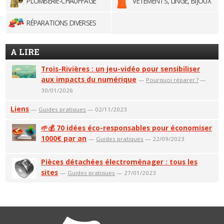
PLOMBERIE-CHAUFFAGE
VÊTEMENTS, LINGE, BIJOUX
RÉPARATIONS DIVERSES
A LIRE
Trois-Rivières : un jeu-vidéo pour sensibiliser
aux impacts du numérique
—
Pourquoi réparer ?
—
30/01/2026
Liens
—
Guides pratiques
— 02/11/2023
🌱💰 70 idées éco-responsables pour économiser
1000€ par an
—
Guides pratiques
— 22/09/2023
Pièces détachées électroménager : tous les
sites
—
Guides pratiques
— 27/01/2023