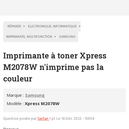
RÉPARER
ELECTRONIQUE, INFORMATIQUE
IMPRIMANTE, MULTIFONCTION
SAMSUNG
Imprimante à toner Xpress
M2078W n'imprime pas la
couleur
Marque :
Samsung
Modèle :
Xpress M2078W
Question posée par
fanfan
1 pt
Le 16 Déc 2023 - 15h54