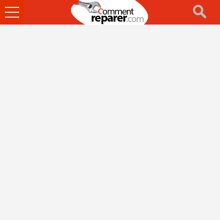
Ouvrir
le
menu