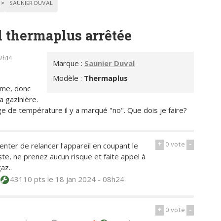
SAUNIER DUVAL
l thermaplus arrêtée
22h14
Marque :
Saunier Duval
Modèle :
Thermaplus
mme, donc
a gazinière.
ge de température il y a marqué "no". Que dois je faire?
+
0
vote
-
ter de relancer l'appareil en coupant le
ste, ne prenez aucun risque et faite appel à
az..
43110 pts
le 18 jan 2024 - 08h24
+
0
vote
-