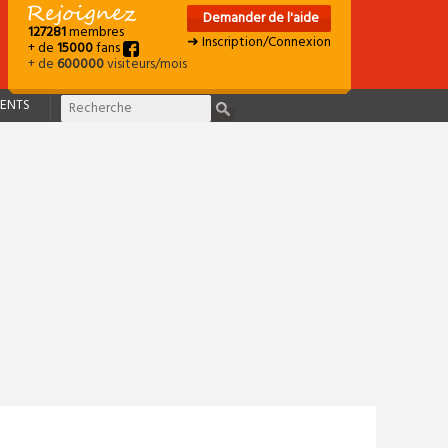
Demander de l'aide
127281
membres
➜ Inscription/Connexion
+ de
15000
fans
+ de
600000
visiteurs/mois
ENTS