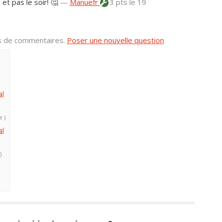
 et pas le soir! 🤔
—
Manuefr
3 pts
le 19
us de commentaires.
Poser une nouvelle question
al
e )
al
)