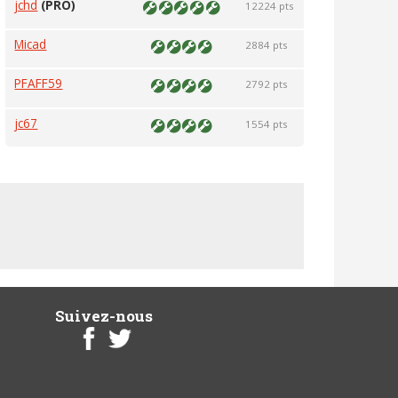
jchd
(PRO)
12224 pts
Micad
2884 pts
PFAFF59
2792 pts
jc67
1554 pts
Suivez-nous