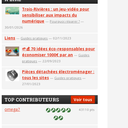
Trois-Rivières : un jeu-vidéo pour
sensibiliser aux impacts du
numérique
—
Pourquoi réparer ?
—
30/01/2026
Liens
—
Guides pratiques
— 02/11/2023
🌱💰 70 idées éco-responsables pour
économiser 1000€ par an
—
Guides
pratiques
— 22/09/2023
Pièces détachées électroménager :
tous les sites
—
Guides pratiques
—
27/01/2023
TOP CONTRIBUTEURS
Voir tous
omega7
43110 pts