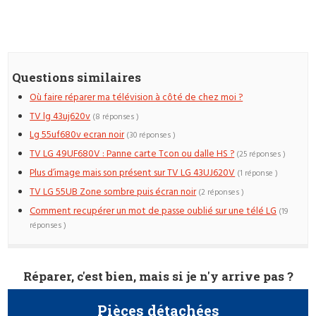
Questions similaires
Où faire réparer ma télévision à côté de chez moi ?
TV lg 43uj620v
(8 réponses )
Lg 55uf680v ecran noir
(30 réponses )
TV LG 49UF680V : Panne carte Tcon ou dalle HS ?
(25 réponses )
Plus d’image mais son présent sur TV LG 43UJ620V
(1 réponse )
TV LG 55UB Zone sombre puis écran noir
(2 réponses )
Comment recupérer un mot de passe oublié sur une télé LG
(19
réponses )
Réparer, c'est bien, mais si je n'y arrive pas ?
Pièces détachées