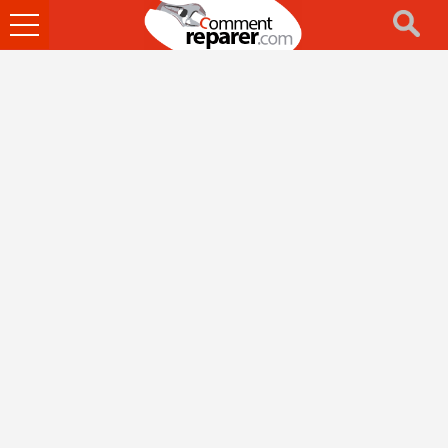
Ouvrir
le
menu