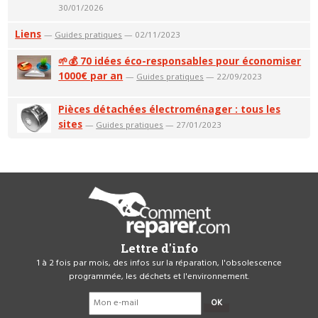
30/01/2026
Liens
—
Guides pratiques
— 02/11/2023
🌱💰 70 idées éco-responsables pour économiser
1000€ par an
—
Guides pratiques
— 22/09/2023
Pièces détachées électroménager : tous les
sites
—
Guides pratiques
— 27/01/2023
Lettre d'info
1 à 2 fois par mois, des infos sur la réparation, l'obsolescence
programmée, les déchets et l'environnement.
OK