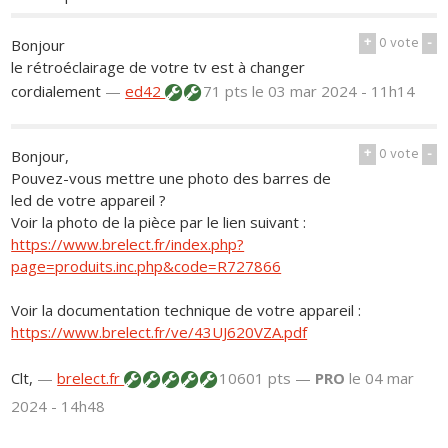
+
0
vote
-
Bonjour
le rétroéclairage de votre tv est à changer
cordialement
—
ed42
71 pts
le 03 mar 2024 - 11h14
+
0
vote
-
Bonjour,
Pouvez-vous mettre une photo des barres de
led de votre appareil ?
Voir la photo de la pièce par le lien suivant :
https://www.brelect.fr/index.php?
page=produits.inc.php&code=R727866
Voir la documentation technique de votre appareil :
https://www.brelect.fr/ve/43UJ620VZA.pdf
Clt,
—
brelect.fr
10601 pts —
PRO
le 04 mar
2024 - 14h48