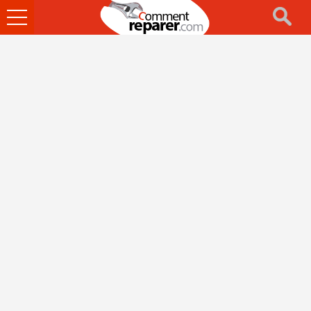
Ouvrir
le
menu