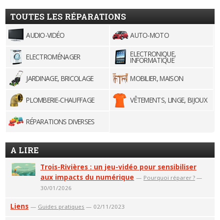
TOUTES LES RÉPARATIONS
AUDIO-VIDÉO
AUTO-MOTO
ELECTRONIQUE,
ELECTROMÉNAGER
INFORMATIQUE
JARDINAGE, BRICOLAGE
MOBILIER, MAISON
PLOMBERIE-CHAUFFAGE
VÊTEMENTS, LINGE, BIJOUX
RÉPARATIONS DIVERSES
A LIRE
Trois-Rivières : un jeu-vidéo pour sensibiliser
aux impacts du numérique
—
Pourquoi réparer ?
—
30/01/2026
Liens
—
Guides pratiques
— 02/11/2023