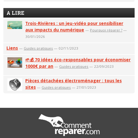
A LIRE
Trois-Rivières : un jeu-vidéo pour sensibiliser
aux impacts du numérique
—
Pourquoi réparer ?
—
30/01/2026
Liens
—
Guides pratiques
— 02/11/2023
🌱💰 70 idées éco-responsables pour économiser
1000€ par an
—
Guides pratiques
— 22/09/2023
Pièces détachées électroménager : tous les
sites
—
Guides pratiques
— 27/01/2023