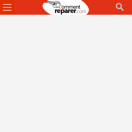
Ouvrir
le
menu