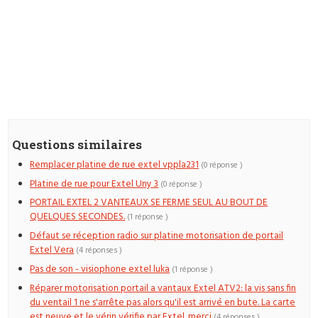
Questions similaires
Remplacer platine de rue extel vppla231
(0 réponse )
Platine de rue pour Extel Uny 3
(0 réponse )
PORTAIL EXTEL 2 VANTEAUX SE FERME SEUL AU BOUT DE
QUELQUES SECONDES.
(1 réponse )
Défaut se réception radio sur platine motorisation de portail
Extel Vera
(4 réponses )
Pas de son - visiophone extel luka
(1 réponse )
Réparer motorisation portail a vantaux Extel ATV2: la vis sans fin
du ventail 1 ne s'arrête pas alors qu'il est arrivé en bute. La carte
est neuve et le vérin vérifie par Extel. merci
(4 réponses )