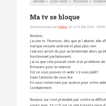
RÉPARER
AUDIO-VIDÉO
TÉLÉVISION
THOMSO
Ma tv se bloque
Question posée par
Celine
1 pt
Le 15 Mai 2024 - 09h16
Bonjour,
J ai une tv Thomson, dès que je l allumé, elle af
marque ensuite android et pluis plus rien.
Cela est arrivé du jour au lendemain alors qu'el
fonctionnait parfaitement.
J ai vu que cela pouvait venir d un problème d
firmware pour la relancer
Est ce vous pouvez m aider s il vous plaît?
Dans l'attente de vous lire
En vous remerciant par avance pour votre aid
Cordialement
Bonjour oui c'est probable par contre la difficul
voyez avec TV LCD sur ce site il pourra peut-êt