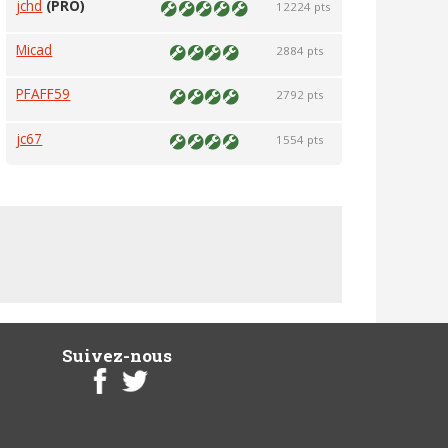
jchd
(PRO)
12224 pts
Micad
2884 pts
PFAFF59
2792 pts
jc67
1554 pts
Suivez-nous