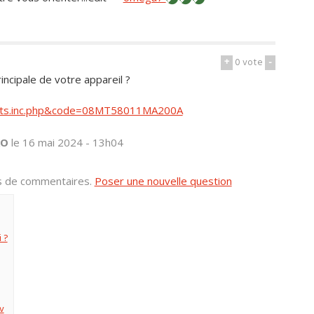
+
0
vote
-
ncipale de votre appareil ?
duits.inc.php&code=08MT58011MA200A
RO
le 16 mai 2024 - 13h04
us de commentaires.
Poser une nouvelle question
 ?
v