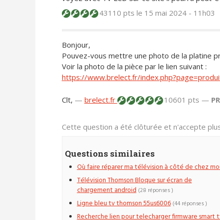
43110 pts
le 15 mai 2024 - 11h03
Bonjour,
Pouvez-vous mettre une photo de la platine pri
Voir la photo de la pièce par le lien suivant :
https://www.brelect.fr/index.php?page=pro
Clt,
—
brelect.fr
10601 pts —
P
Cette question a été clôturée et n'accepte pl
Questions similaires
Où faire réparer ma télévision à côté de chez moi
Télévision Thomson Bloque sur écran de
chargement android
(28 réponses )
Ligne bleu tv thomson 55us6006
(44 réponses )
Recherche lien pour telecharger firmware smart t