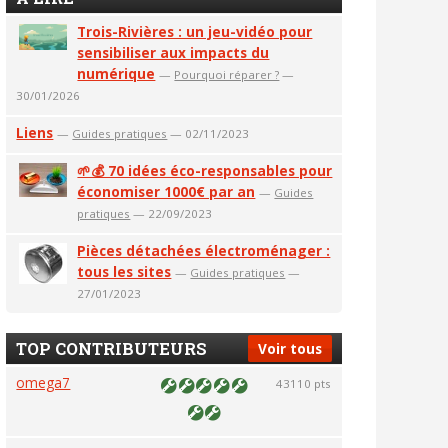
Trois-Rivières : un jeu-vidéo pour
sensibiliser aux impacts du
numérique
—
Pourquoi réparer ?
—
30/01/2026
Liens
—
Guides pratiques
— 02/11/2023
🌱💰 70 idées éco-responsables pour
économiser 1000€ par an
—
Guides
pratiques
— 22/09/2023
Pièces détachées électroménager :
tous les sites
—
Guides pratiques
—
27/01/2023
TOP CONTRIBUTEURS
Voir tous
omega7
43110 pts