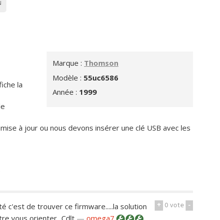
N
Marque :
Thomson
Modèle :
55uc6586
fiche la
Année :
1999
le
e mise à jour ou nous devons insérer une clé USB avec les
e
+
0
vote
-
té c'est de trouver ce firmware.....la solution
re vous orienter...Cdlt
—
omega7