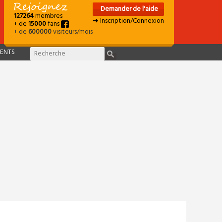
Demander de l'aide
127264
membres
➜ Inscription/Connexion
+ de
15000
fans
+ de
600000
visiteurs/mois
ENTS