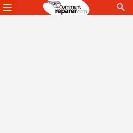
Ouvrir
le
menu