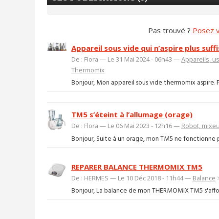
Pas trouvé ?
Posez v
Appareil sous vide qui n’aspire plus suf
De : Flora — Le 31 Mai 2024 - 06h43 —
Appareils, u
Thermomix
Bonjour, Mon appareil sous vide thermomix aspire. Par 
TM5 s’éteint à l’allumage (orage)
De : Flora — Le 06 Mai 2023 - 12h16 —
Robot, mixe
Bonjour, Suite à un orage, mon TM5 ne fonctionne pl
REPARER BALANCE THERMOMIX TM5
De : HERMES — Le 10 Déc 2018 - 11h44 —
Balance
Bonjour, La balance de mon THERMOMIX TM5 s'affole, l