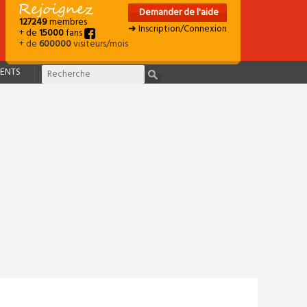
Demander de l'aide
127249
membres
➜ Inscription/Connexion
+ de
15000
fans
+ de
600000
visiteurs/mois
ENTS