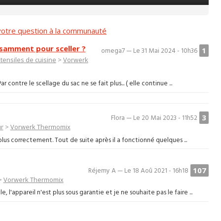
otre question à la communauté
fisamment pour sceller ?
1
omega7 — Le 31 Mai 2024 - 10h36
stensiles de cuisine
>
Vorwerk
contre le scellage du sac ne se fait plus... ( elle continue ...
3
Flora — Le 20 Mai 2023 - 11h52
ur
>
Vorwerk Thermomix
us correctement. Tout de suite après il a fonctionné quelques ...
107
Réjemy A — Le 18 Aoû 2021 - 16h18
>
Vorwerk Thermomix
'appareil n'est plus sous garantie et je ne souhaite pas le faire ...