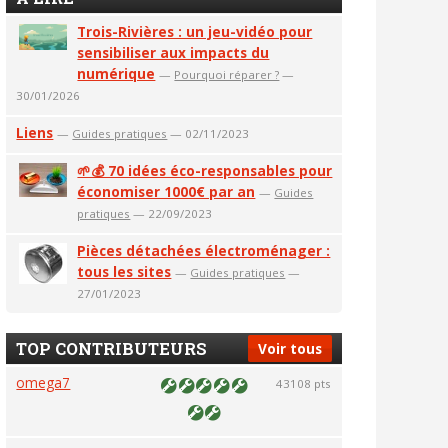
Trois-Rivières : un jeu-vidéo pour
sensibiliser aux impacts du
numérique
—
Pourquoi réparer ?
—
30/01/2026
Liens
—
Guides pratiques
— 02/11/2023
🌱💰 70 idées éco-responsables pour
économiser 1000€ par an
—
Guides
pratiques
— 22/09/2023
Pièces détachées électroménager :
tous les sites
—
Guides pratiques
—
27/01/2023
TOP CONTRIBUTEURS
Voir tous
omega7
43108 pts