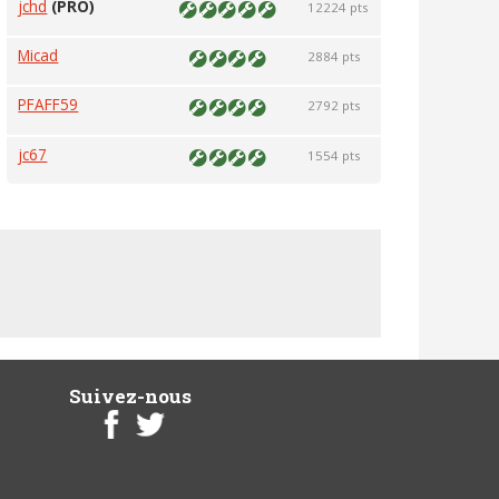
jchd
(PRO)
12224 pts
Micad
2884 pts
PFAFF59
2792 pts
jc67
1554 pts
Suivez-nous