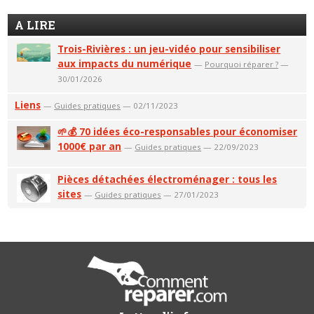
A LIRE
Trois-Rivières : un jeu-vidéo pour sensibiliser
aux impacts du numérique
—
Pourquoi réparer ?
—
30/01/2026
Liens
—
Guides pratiques
— 02/11/2023
🌱💰 70 idées éco-responsables pour économiser
1000€ par an
—
Guides pratiques
— 22/09/2023
Pièces détachées électroménager : tous les
sites
—
Guides pratiques
— 27/01/2023