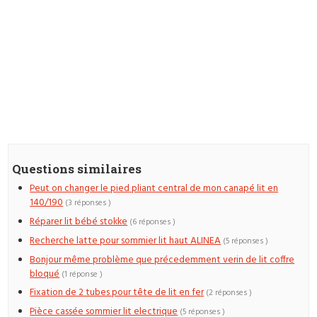
Questions similaires
Peut on changer le pied pliant central de mon canapé lit en
140/190
(3 réponses )
Réparer lit bébé stokke
(6 réponses )
Recherche latte pour sommier lit haut ALINEA
(5 réponses )
Bonjour même problème que précedemment verin de lit coffre
bloqué
(1 réponse )
Fixation de 2 tubes pour tête de lit en fer
(2 réponses )
Pièce cassée sommier lit electrique
(5 réponses )