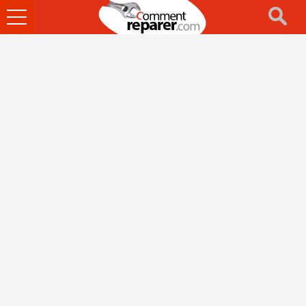
Ouvrir
le
menu