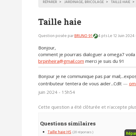
RÉPARER
JARDINAGE, BRICOLAGE
TAILLE-HAIE
Taille haie
Question posée par
BRUNO 91
4 pts
Le 12 Juin 2024
Bonjour,
comment je pourrais dialoguer a omega7 voila
brpinheira@gmail.com
merci je suis du 91
Bonjour je ne communique pas par mail;...expo
contributeur tentera de vous aider...Cdlt
—
om
juin 2024 - 15h54
Cette question a été clôturée et n'accepte pl
Questions similaires
Taille haie HS
(20 réponses )
Répa