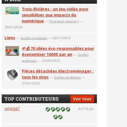
Trois-Rivières : un jeu-vidéo pour
sensibiliser aux impacts du
numérique
—
Pourquoi réparer ?
—
30/01/2026
Liens
—
Guides pratiques
— 02/11/2023
🌱💰 70 idées éco-responsables pour
économiser 1000€ par an
—
Guides
pratiques
— 22/09/2023
Pièces détachées électroménager :
tous les sites
—
Guides pratiques
—
27/01/2023
TOP CONTRIBUTEURS
Voir tous
omega7
43110 pts