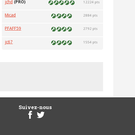
jchd
(PRO)
12224 pts
Micad
2884 pts
PFAFF59
2792 pts
jc67
1554 pts
Suivez-nous