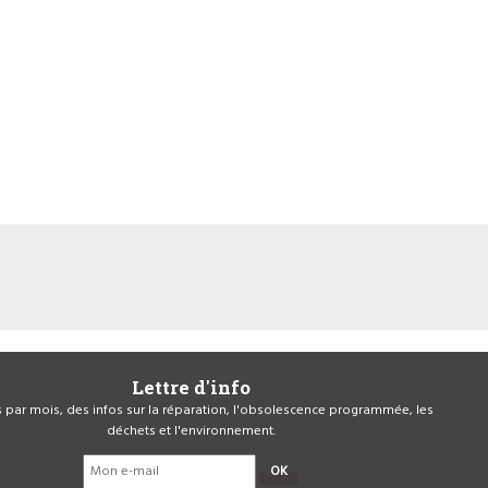
Lettre d'info
is par mois, des infos sur la réparation, l'obsolescence programmée, les
déchets et l'environnement.
OK