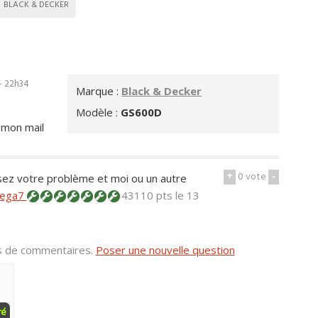
BLACK & DECKER
 - 22h34
Marque :
Black & Decker
Modèle :
GS600D
 mon mail
+
0
vote
-
sez votre problème et moi ou un autre
ega7
43110 pts
le 13
us de commentaires.
Poser une nouvelle question
ré