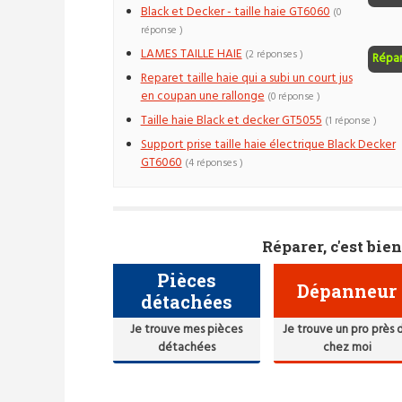
Black et Decker - taille haie GT6060
(0
réponse )
LAMES TAILLE HAIE
(2 réponses )
Répa
Reparet taille haie qui a subi un court jus
en coupan une rallonge
(0 réponse )
Taille haie Black et decker GT5055
(1 réponse )
Support prise taille haie électrique Black Decker
GT6060
(4 réponses )
Réparer, c'est bien
Pièces
Dépanneur
détachées
Je trouve mes pièces
Je trouve un pro près 
détachées
chez moi