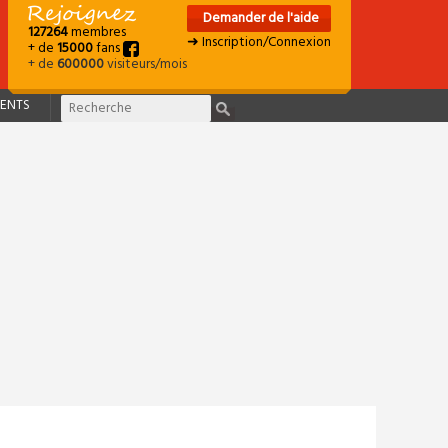
Demander de l'aide
127264
membres
➜ Inscription/Connexion
+ de
15000
fans
+ de
600000
visiteurs/mois
ENTS