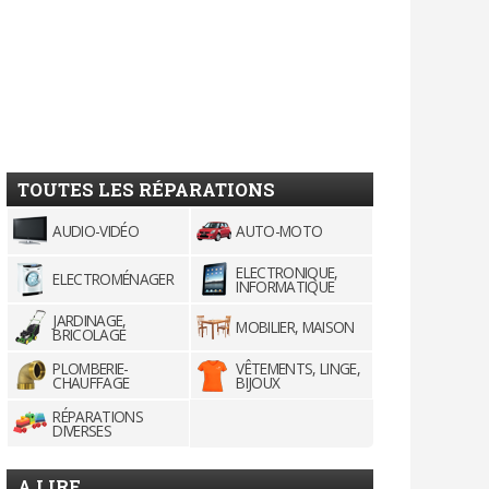
TOUTES LES RÉPARATIONS
AUDIO-VIDÉO
AUTO-MOTO
ELECTRONIQUE,
ELECTROMÉNAGER
INFORMATIQUE
JARDINAGE,
MOBILIER, MAISON
BRICOLAGE
PLOMBERIE-
VÊTEMENTS, LINGE,
CHAUFFAGE
BIJOUX
RÉPARATIONS
DIVERSES
A LIRE