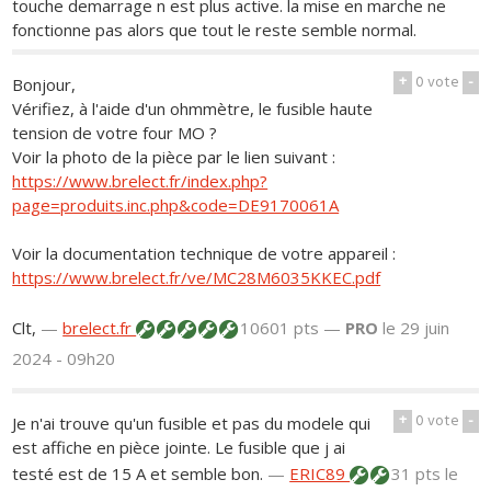
touche demarrage n est plus active. la mise en marche ne
fonctionne pas alors que tout le reste semble normal.
+
0
vote
-
Bonjour,
Vérifiez, à l'aide d'un ohmmètre, le fusible haute
tension de votre four MO ?
Voir la photo de la pièce par le lien suivant :
https://www.brelect.fr/index.php?
page=produits.inc.php&code=DE9170061A
Voir la documentation technique de votre appareil :
https://www.brelect.fr/ve/MC28M6035KKEC.pdf
Clt,
—
brelect.fr
10601 pts —
PRO
le 29 juin
2024 - 09h20
+
0
vote
-
Je n'ai trouve qu'un fusible et pas du modele qui
est affiche en pièce jointe. Le fusible que j ai
testé est de 15 A et semble bon.
—
ERIC89
31 pts
le