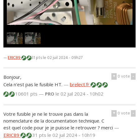
1
/
2
—
ERIC89
31 pts
le 02 juil 2024 - 09h27
+
0
vote
-
Bonjour,
Cela n'est pas le fusible HT.
—
brelect.fr
10601 pts —
PRO
le 02 juil 2024 - 10h02
+
0
vote
-
Votre fusible je ne le trouve pas dans la
nomenclature de la documentation technique. C
est quel code pour je je puisse le retrouver ? merci
—
ERIC89
31 pts
le 02 juil 2024 - 10h19