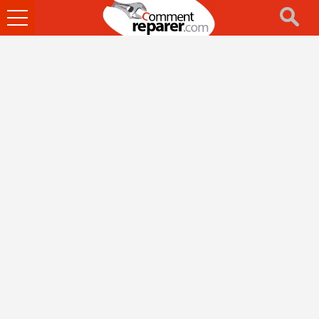
Ouvrir
le
menu