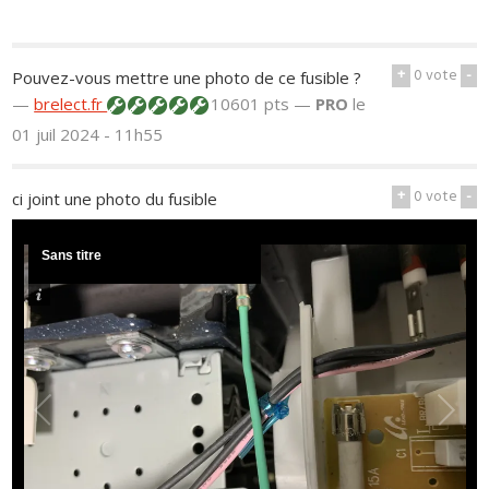
+
0
vote
-
Pouvez-vous mettre une photo de ce fusible ?
—
brelect.fr
10601 pts —
PRO
le
01 juil 2024 - 11h55
+
0
vote
-
ci joint une photo du fusible
Sans titre