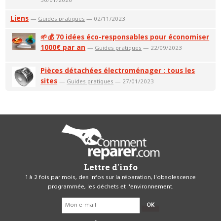
Liens
—
Guides pratiques
— 02/11/2023
🌱💰 70 idées éco-responsables pour économiser
1000€ par an
—
Guides pratiques
— 22/09/2023
Pièces détachées électroménager : tous les
sites
—
Guides pratiques
— 27/01/2023
Lettre d'info
1 à 2 fois par mois, des infos sur la réparation, l'obsolescence
programmée, les déchets et l'environnement.
OK