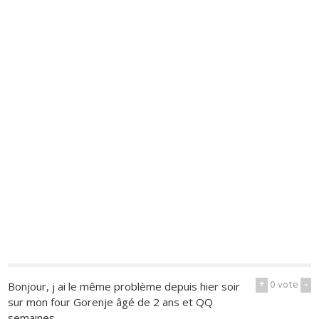
+
0
vote
-
Bonjour, j ai le même problème depuis hier soir
sur mon four Gorenje âgé de 2 ans et QQ
semaines..