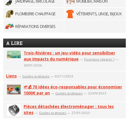
JARDINAGE, BRICOLAGE
MOBILIER, MAISON
PLOMBERIE-CHAUFFAGE
VÊTEMENTS, LINGE, BIJOUX
RÉPARATIONS DIVERSES
A LIRE
Trois-Rivières : un jeu-vidéo pour sensibiliser
aux impacts du numérique
—
Pourquoi réparer ?
—
30/01/2026
Liens
—
Guides pratiques
— 02/11/2023
🌱💰 70 idées éco-responsables pour économiser
1000€ par an
—
Guides pratiques
— 22/09/2023
Pièces détachées électroménager : tous les
sites
—
Guides pratiques
— 27/01/2023