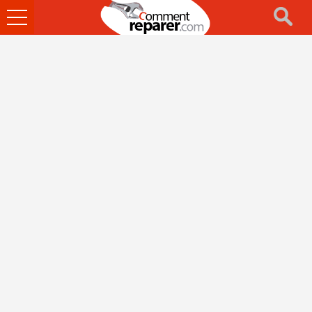
Ouvrir
le
menu