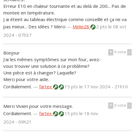
Erreur E10 en chaleur tournante et au delà de 200... Pas de
montee en température.
J ai éteint au tableau électrique comme conseillé et ça ne va
pas mieux... Des idées ? Merci
—
Melie28
2 pts
le 08 oct
2024 - 07h37
+
0
vote
-
Bonjour
J'ai les mêmes symptômes sur mon four, avez-
vous trouver une solution à ce problème?
Une pièce est à changer? Laquelle?
Merci pour votre aide.
Cordialement.
—
fartex
15 pts
le 17 nov 2024 - 21h10
+
0
vote
-
Merci Vivien pour votre message.
Cordialement.
—
fartex
15 pts
le 18 nov
2024 - 09h21