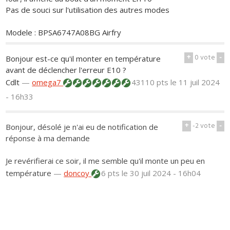
Pas de souci sur l'utilisation des autres modes
Modele : BPSA6747A08BG Airfry
+
0
vote
-
Bonjour est-ce qu'il monter en température
avant de déclencher l'erreur E10 ?
Cdlt
—
omega7
43110 pts
le 11 juil 2024
- 16h33
+
-2
vote
-
Bonjour, désolé je n'ai eu de notification de
réponse à ma demande
Je revérifierai ce soir, il me semble qu'il monte un peu en
température
—
doncoy
6 pts
le 30 juil 2024 - 16h04