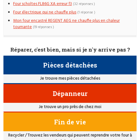
Four scholtes FL86G XA erreur f3
(32 réponses )
Four électrique qui ne chauffe plus
(1 réponse )
Mon four encastré REGENT AEG ne chauffe plus en chaleur
tournante
(19 réponses )
Réparer, c'est bien, mais si je n'y arrive pas ?
Pièces détachées
Je trouve mes pièces détachées
Dépanneur
Je trouve un pro près de chez moi
Fin de vie
Recycler / Trouvez les vendeurs qui peuvent reprendre votre four à