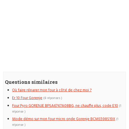
Questions similaires
Où faire réparer mon four à côté de chez moi ?
Er 10 Four Gorenje
(8 réponses )
Four Pyro GORENJE BPSA6747A08BG, ne chauffe plus, code E10
(1
réponse )
Mode démo sur mon four micro onde Gorenje BCMS598S19X
(1
réponse )