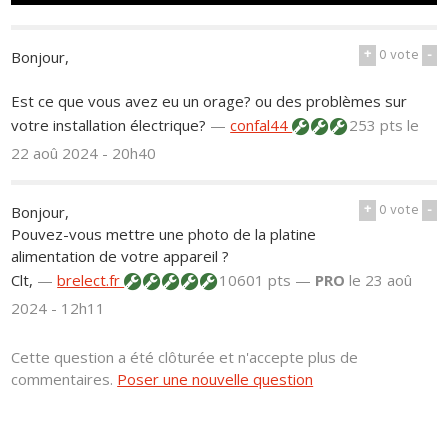
+
0
vote
-
Bonjour,
Est ce que vous avez eu un orage? ou des problèmes sur
votre installation électrique?
—
confal44
253 pts
le
22 aoû 2024 - 20h40
+
0
vote
-
Bonjour,
Pouvez-vous mettre une photo de la platine
alimentation de votre appareil ?
Clt,
—
brelect.fr
10601 pts —
PRO
le 23 aoû
2024 - 12h11
Cette question a été clôturée et n'accepte plus de
commentaires.
Poser une nouvelle question