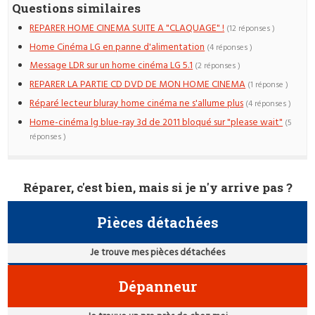
Questions similaires
REPARER HOME CINEMA SUITE A "CLAQUAGE" !
(12 réponses )
Home Cinéma LG en panne d'alimentation
(4 réponses )
Message LDR sur un home cinéma LG 5.1
(2 réponses )
REPARER LA PARTIE CD DVD DE MON HOME CINEMA
(1 réponse )
Réparé lecteur bluray home cinéma ne s'allume plus
(4 réponses )
Home-cinéma lg blue-ray 3d de 2011 bloqué sur "please wait"
(5
réponses )
Réparer, c'est bien, mais si je n'y arrive pas ?
Pièces détachées
Je trouve mes pièces détachées
Dépanneur