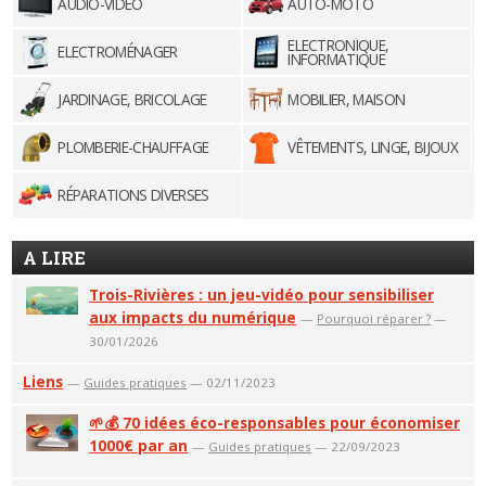
AUDIO-VIDÉO
AUTO-MOTO
ELECTRONIQUE,
ELECTROMÉNAGER
INFORMATIQUE
JARDINAGE, BRICOLAGE
MOBILIER, MAISON
PLOMBERIE-CHAUFFAGE
VÊTEMENTS, LINGE, BIJOUX
RÉPARATIONS DIVERSES
A LIRE
Trois-Rivières : un jeu-vidéo pour sensibiliser
aux impacts du numérique
—
Pourquoi réparer ?
—
30/01/2026
Liens
—
Guides pratiques
— 02/11/2023
🌱💰 70 idées éco-responsables pour économiser
1000€ par an
—
Guides pratiques
— 22/09/2023