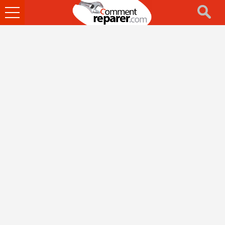
Ouvrir
le
menu