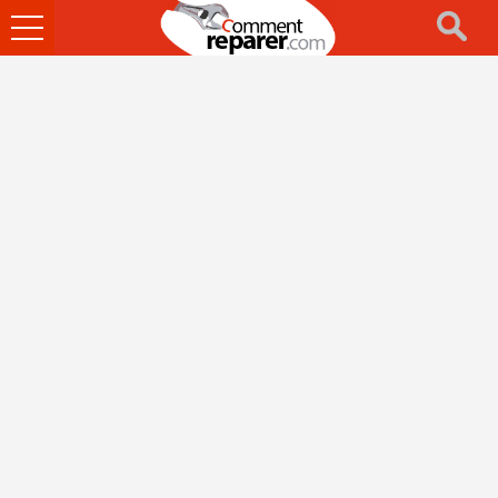
Ouvrir
le
menu