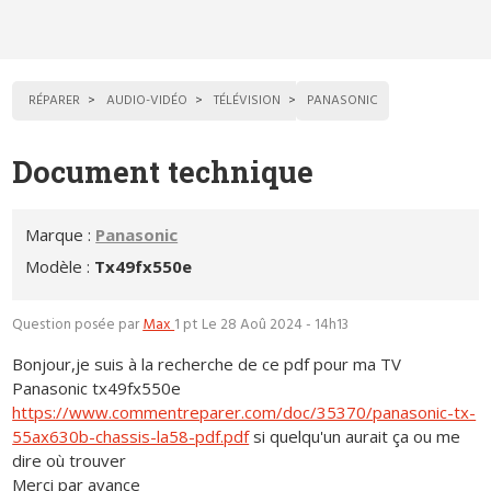
RÉPARER
AUDIO-VIDÉO
TÉLÉVISION
PANASONIC
Document technique
Marque :
Panasonic
Modèle :
Tx49fx550e
Question posée par
Max
1 pt
Le 28 Aoû 2024 - 14h13
Bonjour,je suis à la recherche de ce pdf pour ma TV
Panasonic tx49fx550e
https://www.commentreparer.com/doc/35370/panasonic-tx-
55ax630b-chassis-la58-pdf.pdf
si quelqu'un aurait ça ou me
dire où trouver
Merci par avance