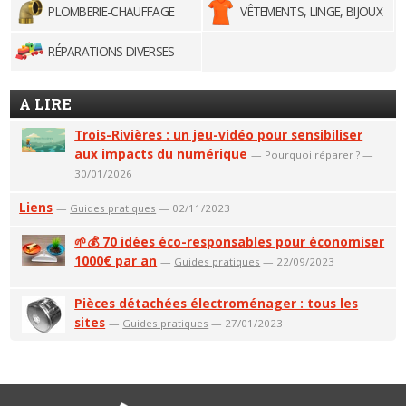
PLOMBERIE-CHAUFFAGE
VÊTEMENTS, LINGE, BIJOUX
RÉPARATIONS DIVERSES
A LIRE
Trois-Rivières : un jeu-vidéo pour sensibiliser
aux impacts du numérique
—
Pourquoi réparer ?
—
30/01/2026
Liens
—
Guides pratiques
— 02/11/2023
🌱💰 70 idées éco-responsables pour économiser
1000€ par an
—
Guides pratiques
— 22/09/2023
Pièces détachées électroménager : tous les
sites
—
Guides pratiques
— 27/01/2023