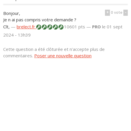
+
0
vote
-
Bonjour,
Je n ai pas compris votre demande ?
Clt,
—
brelect.fr
10601 pts —
PRO
le 01 sept
2024 - 13h39
Cette question a été clôturée et n'accepte plus de
commentaires.
Poser une nouvelle question