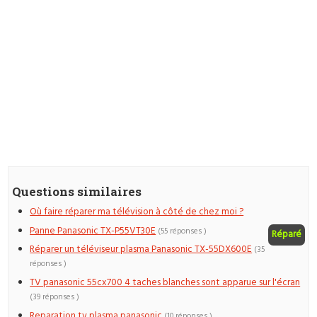
Questions similaires
Où faire réparer ma télévision à côté de chez moi ?
Panne Panasonic TX-P55VT30E
(55 réponses )
Réparé
Réparer un téléviseur plasma Panasonic TX-55DX600E
(35
réponses )
TV panasonic 55cx700 4 taches blanches sont apparue sur l'écran
(39 réponses )
Reparation tv plasma panasonic
(10 réponses )