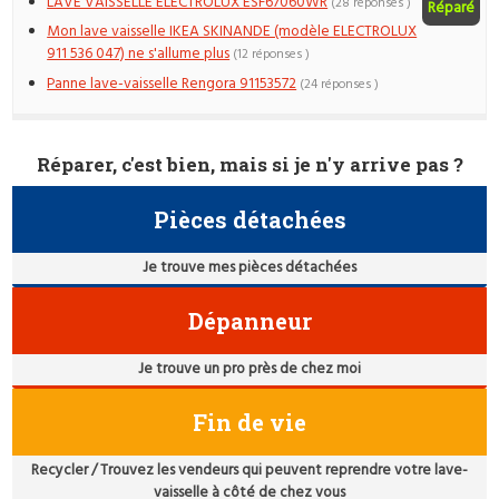
LAVE VAISSELLE ELECTROLUX ESF67060WR
(28 réponses )
Réparé
Mon lave vaisselle IKEA SKINANDE (modèle ELECTROLUX
911 536 047) ne s'allume plus
(12 réponses )
Panne lave-vaisselle Rengora 91153572
(24 réponses )
Réparer, c'est bien, mais si je n'y arrive pas ?
Pièces détachées
Je trouve mes pièces détachées
Dépanneur
Je trouve un pro près de chez moi
Fin de vie
Recycler / Trouvez les vendeurs qui peuvent reprendre votre lave-
vaisselle à côté de chez vous