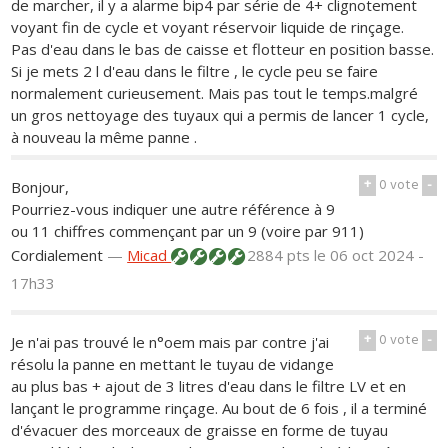
de marcher, il y a alarme bip4 par série de 4+ clignotement
voyant fin de cycle et voyant réservoir liquide de rinçage.
Pas d'eau dans le bas de caisse et flotteur en position basse.
Si je mets 2 l d'eau dans le filtre , le cycle peu se faire
normalement curieusement. Mais pas tout le temps.malgré
un gros nettoyage des tuyaux qui a permis de lancer 1 cycle,
à nouveau la même panne .
+
0
vote
-
Bonjour,
Pourriez-vous indiquer une autre référence à 9
ou 11 chiffres commençant par un 9 (voire par 911)
Cordialement
—
Micad
2884 pts
le 06 oct 2024 -
17h33
+
0
vote
-
Je n'ai pas trouvé le n°oem mais par contre j'ai
résolu la panne en mettant le tuyau de vidange
au plus bas + ajout de 3 litres d'eau dans le filtre LV et en
lançant le programme rinçage. Au bout de 6 fois , il a terminé
d'évacuer des morceaux de graisse en forme de tuyau