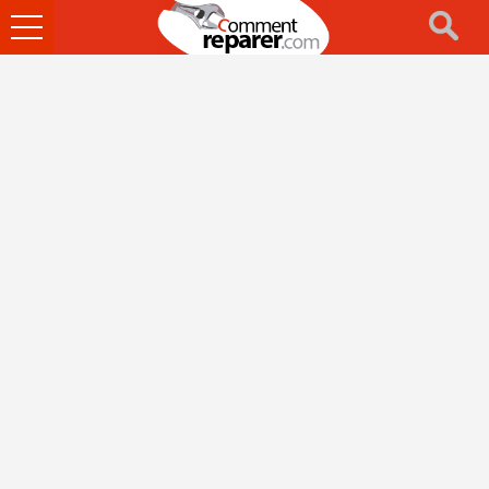
Ouvrir
le
menu