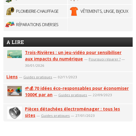
PLOMBERIE-CHAUFFAGE
VÊTEMENTS, LINGE, BIJOUX
RÉPARATIONS DIVERSES
A LIRE
Trois-Rivières : un jeu-vidéo pour sensibiliser
aux impacts du numérique
—
Pourquoi réparer ?
—
30/01/2026
Liens
—
Guides pratiques
— 02/11/2023
🌱💰 70 idées éco-responsables pour économiser
1000€ par an
—
Guides pratiques
— 22/09/2023
Pièces détachées électroménager : tous les
sites
—
Guides pratiques
— 27/01/2023