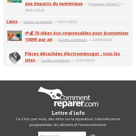
aux impacts du numérique
—
Pourquoi réparer ?
—
30/01/2026
Liens
—
Guides pratiques
— 02/11/2023
🌱💰 70 idées éco-responsables pour économiser
1000€ par an
—
Guides pratiques
— 22/09/2023
Pièces détachées électroménager : tous les
sites
—
Guides pratiques
— 27/01/2023
Lettre d'info
1 à 2 fois par mois, des infos sur la réparation, l'obsolescence
programmée, les déchets et l'environnement.