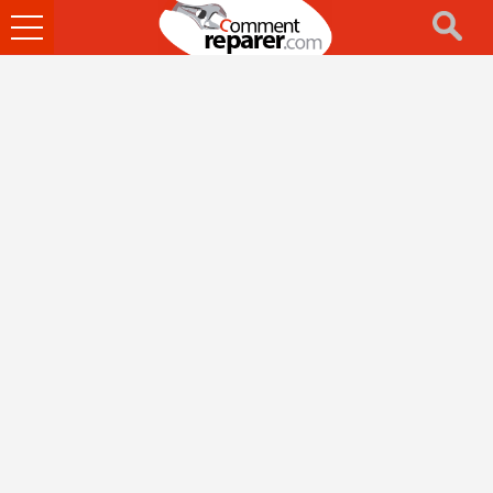
Ouvrir
le
menu