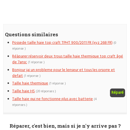
Questions similaires
Possede taille haie top craft TPHT 900/2011 FR (xyz 268 FR)
(0
réponse )
Réàparer réservoir deux trous taille haie thermique top craft âgé
de 7ansc
(1 réponse )
Bonjour jai un probleme pour le lenseur et tous les orsorre et
defait
(1 réponse )
Taille haie thermique
(1 réponse )
Taille haie HS
(20 réponses )
Réparé
Taille haie qui ne fonctionne plus avec batterie
(4
réponses )
Réparer, c'est bien, mais si je n'y arrive pas ?