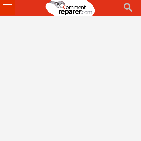
Ouvrir
le
menu