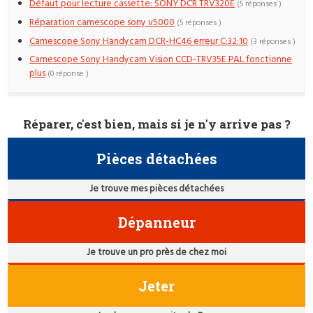
Défaut pour lecture cassette: SONY DCR TRV320E
(5 réponses )
Réparation camescope sony v5000
(5 réponses )
Camescope Sony Handycam DCR-HC46 erreur C:32:10
(3 réponses )
Camescope Sony Handycam Vision CCD-TRV35E PAL fonctionne
plus
(0 réponse )
Réparer, c'est bien, mais si je n'y arrive pas ?
Pièces détachées
Je trouve mes pièces détachées
Dépanneur
Je trouve un pro près de chez moi
Jeter