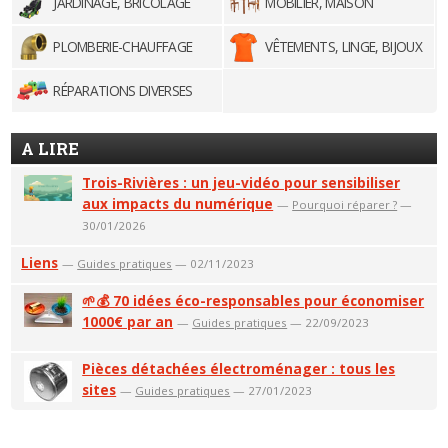
JARDINAGE, BRICOLAGE
MOBILIER, MAISON
PLOMBERIE-CHAUFFAGE
VÊTEMENTS, LINGE, BIJOUX
RÉPARATIONS DIVERSES
A LIRE
Trois-Rivières : un jeu-vidéo pour sensibiliser
aux impacts du numérique
—
Pourquoi réparer ?
—
30/01/2026
Liens
—
Guides pratiques
— 02/11/2023
🌱💰 70 idées éco-responsables pour économiser
1000€ par an
—
Guides pratiques
— 22/09/2023
Pièces détachées électroménager : tous les
sites
—
Guides pratiques
— 27/01/2023