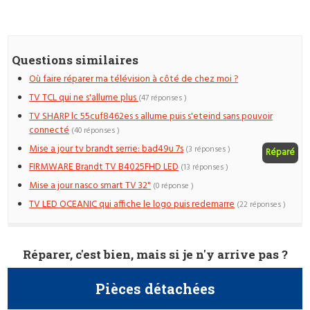
Questions similaires
Où faire réparer ma télévision à côté de chez moi ?
TV TCL qui ne s'allume plus
(47 réponses )
TV SHARP lc 55cuf8462es s allume puis s'eteind sans pouvoir
connecté
(40 réponses )
Mise a jour tv brandt serrie: bad49u 7s
(3 réponses )
Réparé
FIRMWARE Brandt TV B4025FHD LED
(13 réponses )
Mise a jour nasco smart TV 32"
(0 réponse )
TV LED OCEANIC qui affiche le logo puis redemarre
(22 réponses )
Réparer, c'est bien, mais si je n'y arrive pas ?
Pièces détachées