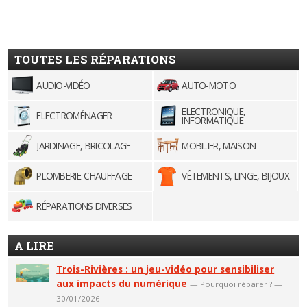
TOUTES LES RÉPARATIONS
AUDIO-VIDÉO
AUTO-MOTO
ELECTRONIQUE,
ELECTROMÉNAGER
INFORMATIQUE
JARDINAGE, BRICOLAGE
MOBILIER, MAISON
PLOMBERIE-CHAUFFAGE
VÊTEMENTS, LINGE, BIJOUX
RÉPARATIONS DIVERSES
A LIRE
Trois-Rivières : un jeu-vidéo pour sensibiliser
aux impacts du numérique
—
Pourquoi réparer ?
—
30/01/2026