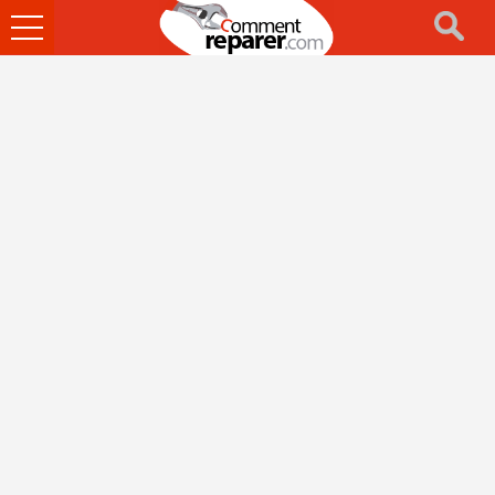
Ouvrir
le
menu