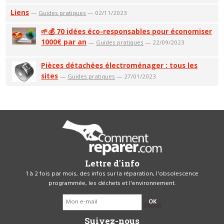
Liens
—
Guides pratiques
— 02/11/2023
🌱💰 70 idées éco-responsables pour économiser
1000€ par an
—
Guides pratiques
— 22/09/2023
Pièces détachées électroménager : tous les
sites
—
Guides pratiques
— 27/01/2023
Lettre d'info
1 à 2 fois par mois, des infos sur la réparation, l'obsolescence
programmée, les déchets et l'environnement.
OK
Suivez-nous