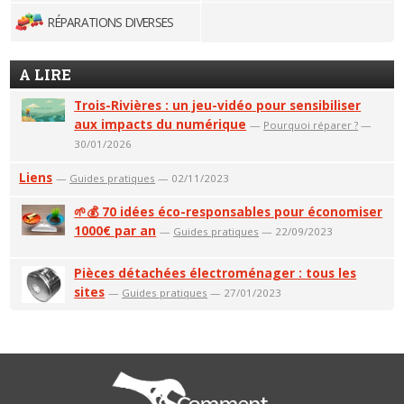
RÉPARATIONS DIVERSES
A LIRE
Trois-Rivières : un jeu-vidéo pour sensibiliser
aux impacts du numérique
—
Pourquoi réparer ?
—
30/01/2026
Liens
—
Guides pratiques
— 02/11/2023
🌱💰 70 idées éco-responsables pour économiser
1000€ par an
—
Guides pratiques
— 22/09/2023
Pièces détachées électroménager : tous les
sites
—
Guides pratiques
— 27/01/2023