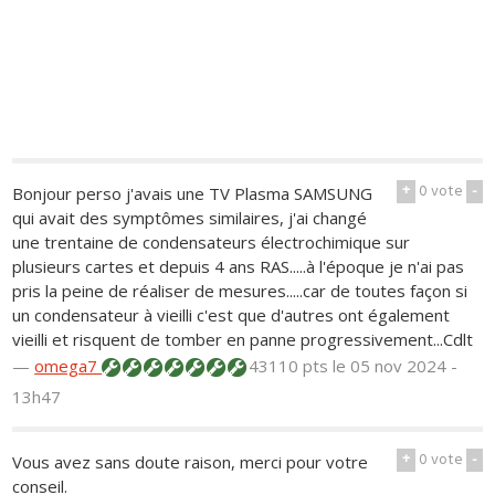
+
0
vote
-
Bonjour perso j'avais une TV Plasma SAMSUNG
qui avait des symptômes similaires, j'ai changé
une trentaine de condensateurs électrochimique sur
plusieurs cartes et depuis 4 ans RAS.....à l'époque je n'ai pas
pris la peine de réaliser de mesures.....car de toutes façon si
un condensateur à vieilli c'est que d'autres ont également
vieilli et risquent de tomber en panne progressivement...Cdlt
—
omega7
43110 pts
le 05 nov 2024 -
13h47
+
0
vote
-
Vous avez sans doute raison, merci pour votre
conseil.