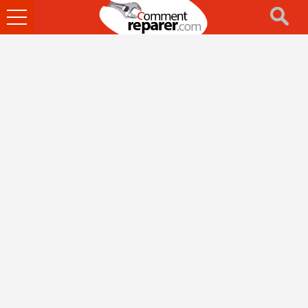
Ouvrir
le
menu