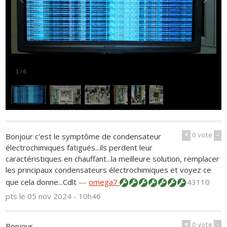
1
/
6
+
0
vote
-
Bonjour c'est le symptôme de condensateur
électrochimiques fatigués...ils perdent leur
caractéristiques en chauffant...la meilleure solution, remplacer
les principaux condensateurs électrochimiques et voyez ce
que cela donne...Cdlt
—
omega7
43110
pts
le 05 nov 2024 - 10h46
+
0
vote
-
Bonjour,