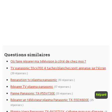
Questions similaires
Où faire réparer ma télévision à côté de chez moi ?
TV panasonic 55cx700 4 taches blanches sont apparue sur l'écran
(39 réponses )
Reparation tv plasma panasonic
(10 réponses )
Réparer TV plasma panasonic
(17 réponses )
Panne Panasonic TX-P55VT30E
(55 réponses )
Réparé
Réparer un téléviseur plasma Panasonic TX-55DX600E
(35
réponses )
Plasma Viera Panasonic TX-P42ST32Y, s'allume mais pas d'image.