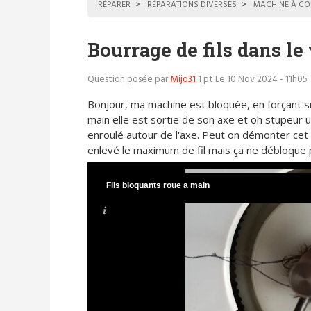
RÉPARER
RÉPARATIONS DIVERSES
MACHINE À CO
Bourrage de fils dans le
Question posée par
Mijo31
1 pt
Le 10 Nov 2024 - 11h05
Bonjour, ma machine est bloquée, en forçant su
main elle est sortie de son axe et oh stupeur un
enroulé autour de l'axe. Peut on démonter cet a
enlevé le maximum de fil mais ça ne débloque 
Fils bloquants roue a main