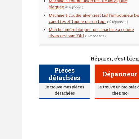
Machine à coudre silvercrest de lidl aiguille
bloquée
(0 réponse )
Machine à coudre silvercrest Lidl l’embobineur D
canettes et tourne pas du tout
(10 réponses )
Marche arrière bloquer sur la machine à coudre
silvercrest snm 33b1
(11 réponses )
Réparer, c'est bien
Pièces
Dépanneur
détachées
Je trouve mes pièces
Je trouve un pro près 
détachées
chez moi