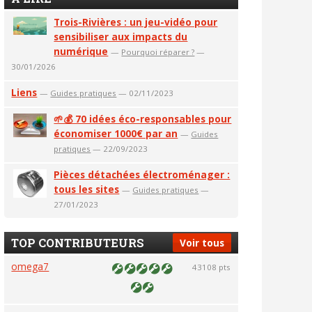
Trois-Rivières : un jeu-vidéo pour
sensibiliser aux impacts du
numérique
—
Pourquoi réparer ?
—
30/01/2026
Liens
—
Guides pratiques
— 02/11/2023
🌱💰 70 idées éco-responsables pour
économiser 1000€ par an
—
Guides
pratiques
— 22/09/2023
Pièces détachées électroménager :
tous les sites
—
Guides pratiques
—
27/01/2023
TOP CONTRIBUTEURS
Voir tous
omega7
43108 pts