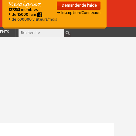
Demander de l'aide
127253
membres
➜ Inscription/Connexion
+ de
15000
fans
+ de
600000
visiteurs/mois
ENTS