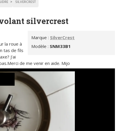
UDRE
SILVERCREST
 volant silvercrest
Marque :
SilverCrest
r la roue à
Modèle :
SNM33B1
 tas de fils
xe? J'ai
pas.Merci de me venir en aide. Mijo