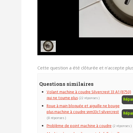
Cette question a été clôturée et n'accepte pl
Questions similaires
Volant machine à coudre Silvercrest 33 A1 (8750)
qui ne tourne plus
(22 réponses )
Répa
Roue à main bloquée et aiguille ne bouge
plus machine à coudre snm33c1 silvercrest
Répa
(8 réponses )
Problème de point machine à coudre
(2 réponses )