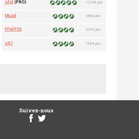
jchd
(PRO)
12224 pts
Micad
2884 pts
PFAFF59
2792 pts
jc67
1554 pts
Suivez-nous