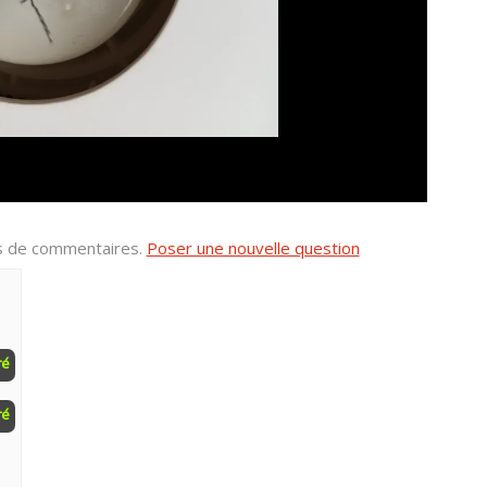
us de commentaires.
Poser une nouvelle question
ré
ré