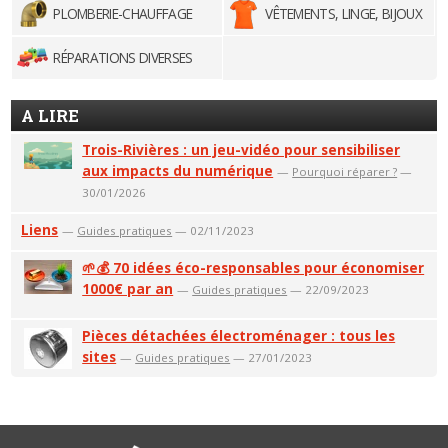
PLOMBERIE-CHAUFFAGE
VÊTEMENTS, LINGE, BIJOUX
RÉPARATIONS DIVERSES
A LIRE
Trois-Rivières : un jeu-vidéo pour sensibiliser
aux impacts du numérique
—
Pourquoi réparer ?
—
30/01/2026
Liens
—
Guides pratiques
— 02/11/2023
🌱💰 70 idées éco-responsables pour économiser
1000€ par an
—
Guides pratiques
— 22/09/2023
Pièces détachées électroménager : tous les
sites
—
Guides pratiques
— 27/01/2023