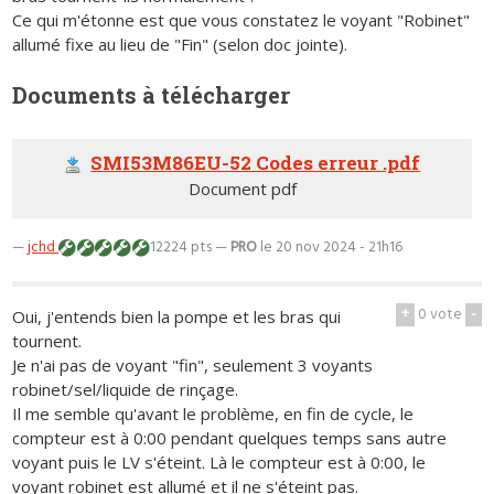
Ce qui m'étonne est que vous constatez le voyant "Robinet"
allumé fixe au lieu de "Fin" (selon doc jointe).
Documents à télécharger
SMI53M86EU-52 Codes erreur .pdf
Document pdf
—
jchd
12224 pts —
PRO
le 20 nov 2024 - 21h16
+
0
vote
-
Oui, j'entends bien la pompe et les bras qui
tournent.
Je n'ai pas de voyant "fin", seulement 3 voyants
robinet/sel/liquide de rinçage.
Il me semble qu'avant le problème, en fin de cycle, le
compteur est à 0:00 pendant quelques temps sans autre
voyant puis le LV s'éteint. Là le compteur est à 0:00, le
voyant robinet est allumé et il ne s'éteint pas.