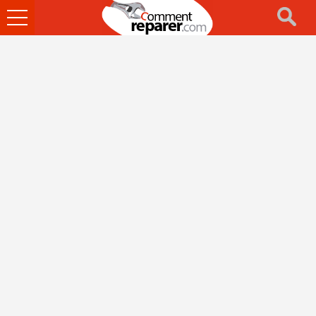
Ouvrir
le
menu