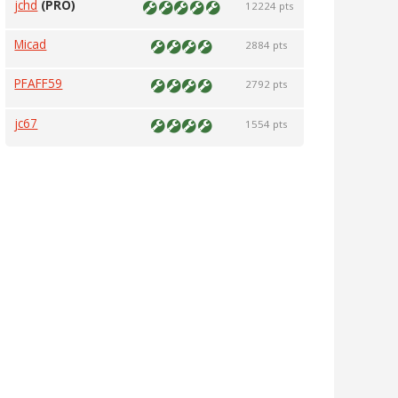
jchd
(PRO)
12224 pts
Micad
2884 pts
PFAFF59
2792 pts
jc67
1554 pts