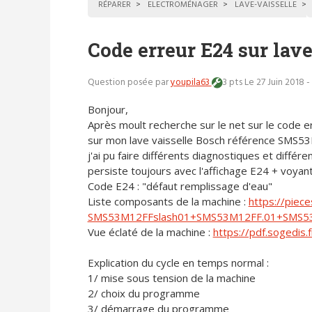
RÉPARER
ELECTROMÉNAGER
LAVE-VAISSELLE
Code erreur E24 sur lav
Question posée par
youpila63
3 pts
Le 27 Juin 2018 
Bonjour,
Après moult recherche sur le net sur le code e
sur mon lave vaisselle Bosch référence SMS5
j'ai pu faire différents diagnostiques et diffé
persiste toujours avec l'affichage E24 + voyant
Code E24 : "défaut remplissage d'eau"
Liste composants de la machine :
https://piec
SMS53M12FFslash01+SMS53M12FF.01+SMS5
Vue éclaté de la machine :
https://pdf.soged
Explication du cycle en temps normal :
1/ mise sous tension de la machine
2/ choix du programme
3/ démarrage du programme