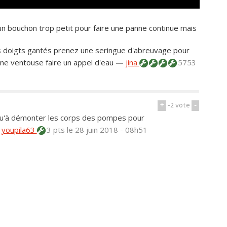
 un bouchon trop petit pour faire une panne continue mais
les doigts gantés prenez une seringue d'abreuvage pour
 une ventouse faire un appel d'eau
—
jina
5753
+
-2
vote
-
jusqu'à démonter les corps des pompes pour
—
youpila63
3 pts
le 28 juin 2018 - 08h51