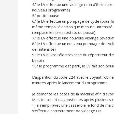
4/ le LV effectue une vidange (afin d'être sure 
nouveau programme)
5/ petite pause
6/ le LV effectue un pompage de cycle (pour finir
même temps l’électronique mesure l'intensité d
remplace les pressostats du passé).
7/ le LV effectue une nouvelle vidange (évacuati
8/ le LV effectue un nouveau pompage de cycle (
de l'intensité)
9/ le LV ouvre l’électrovanne du répartiteur d'e
besoin
10/ le programme est parti, le LV fait son boulot
L’apparition du code E24 avec le voyant robine
minutes après le lancement du programme.
Je démonte les cotés de la machine afin d'avoir
Mes testes et diagnostiques après plusieurs re
- j'ai rempli avec une casserole le fond de ma 
s'effectue correctement => vidange OK