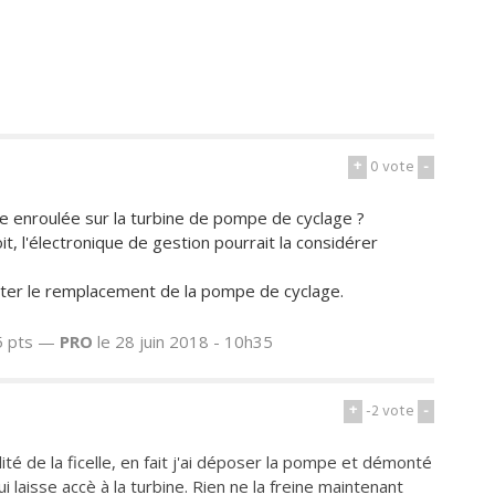
+
0
vote
-
elle enroulée sur la turbine de pompe de cyclage ?
it, l'électronique de gestion pourrait la considérer
enter le remplacement de la pompe de cyclage.
 pts —
PRO
le 28 juin 2018 - 10h35
+
-2
vote
-
lité de la ficelle, en fait j'ai déposer la pompe et démonté
i laisse accè à la turbine. Rien ne la freine maintenant