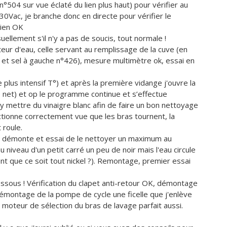
504 sur vue éclaté du lien plus haut) pour vérifier au
30Vac, je branche donc en directe pour vérifier le
bien OK
uellement s'il n'y a pas de soucis, tout normale !
eur d'eau, celle servant au remplissage de la cuve (en
n et sel à gauche n°426), mesure multimètre ok, essai en
 plus intensif T°) et après la première vidange j'ouvre la
le net) et op le programme continue et s’effectue
r y mettre du vinaigre blanc afin de faire un bon nettoyage
ctionne correctement vue que les bras tournent, la
 roule.
 je démonte et essai de le nettoyer un maximum au
u niveau d'un petit carré un peu de noir mais l'eau circule
nt que ce soit tout nickel ?). Remontage, premier essai
ssous ! Vérification du clapet anti-retour OK, démontage
émontage de la pompe de cycle une ficelle que j'enlève
, moteur de sélection du bras de lavage parfait aussi.