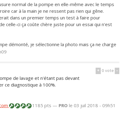
 l'usure normal de la pompe en elle-même avec le temps
croire car à la main je ne ressent pas rien qui gêne.
rait dans un premier temps un test à faire pour
 de celle-ci ça coûte chère juste pour un essai qui n'est
ompe démonté, je sélectionne la photo mais ça ne charge
9h09
+
0
vote
-
a pompe de lavage et n'étant pas devant
rmer ce diagnostique à 100%.
.com
1185 pts —
PRO
le 03 juil 2018 - 09h51