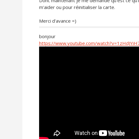
Donc maintenant je me demande qu'est ce qu'il 
m'aider ou pour réinitialiser la carte.
Merci d'avance =)
bonjour
https://www.youtube.com/watch?v=1zHdJYiH