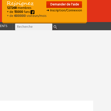
Demander de l'aide
127268
membres
➜ Inscription/Connexion
+ de
15000
fans
+ de
600000
visiteurs/mois
ENTS