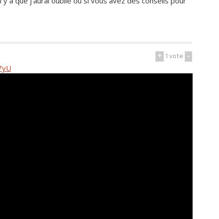
y a que j'aurai oublié ou si vous avez des conseils pour
+
1
vote
-
7yU