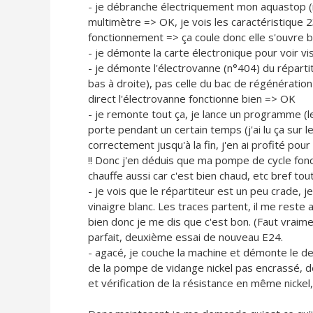
- je débranche électriquement mon aquastop (n°
multimètre => OK, je vois les caractéristique 2
fonctionnement => ça coule donc elle s'ouvre 
- je démonte la carte électronique pour voir vis
- je démonte l'électrovanne (n°404) du répartit
bas à droite), pas celle du bac de régénératio
direct l'électrovanne fonctionne bien => OK
- je remonte tout ça, je lance un programme (le
porte pendant un certain temps (j'ai lu ça sur 
correctement jusqu'à la fin, j'en ai profité pou
!! Donc j'en déduis que ma pompe de cycle fon
chauffe aussi car c'est bien chaud, etc bref tout
- je vois que le répartiteur est un peu crade,
vinaigre blanc. Les traces partent, il me reste a
bien donc je me dis que c'est bon. (Faut vraime
parfait, deuxième essai de nouveau E24.
- agacé, je couche la machine et démonte le de
de la pompe de vidange nickel pas encrassé, d
et vérification de la résistance en même nickel