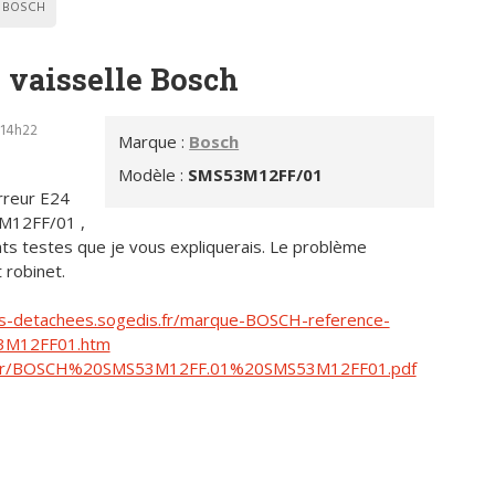
BOSCH
e vaisselle Bosch
- 14h22
Marque :
Bosch
Modèle :
SMS53M12FF/01
rreur E24
3M12FF/01 ,
rents testes que je vous expliquerais. Le problème
 robinet.
es-detachees.sogedis.fr/marque-BOSCH-reference-
3M12FF01.htm
is.fr/BOSCH%20SMS53M12FF.01%20SMS53M12FF01.pdf