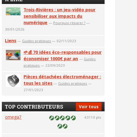
Trois-Rivières : un jeu-vidéo pour
sensibiliser aux impacts du
numérique
—
Pourquoi réparer ?
—
30/01/2026
Liens
—
Guides pratiques
— 02/11/2023
🌱💰 70 idées éco-responsables pour
économiser 1000€ par an
—
Guides
pratiques
— 22/09/2023
Pièces détachées électroménager :
tous les sites
—
Guides pratiques
—
27/01/2023
TOP CONTRIBUTEURS
Voir tous
omega7
43110 pts