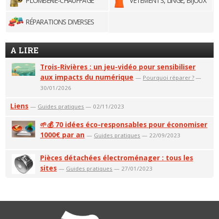
PLOMBERIE-CHAUFFAGE
VÊTEMENTS, LINGE, BIJOUX
RÉPARATIONS DIVERSES
A LIRE
Trois-Rivières : un jeu-vidéo pour sensibiliser
aux impacts du numérique
—
Pourquoi réparer ?
—
30/01/2026
Liens
—
Guides pratiques
— 02/11/2023
🌱💰 70 idées éco-responsables pour économiser
1000€ par an
—
Guides pratiques
— 22/09/2023
Pièces détachées électroménager : tous les
sites
—
Guides pratiques
— 27/01/2023