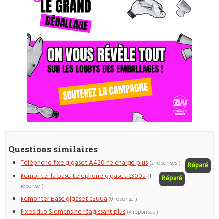
Questions similaires
Téléphone fixe gigaset A420 ne charge plus
(2 réponses )
Réparé
Remonter la base telephone gigaset c300a
(1
Réparé
réponse )
Remonter Base gigaset c300a
(0 réponse )
Fixes duo Siemens ne réagissant plus
(4 réponses )