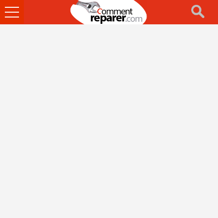
Ouvrir
le
menu