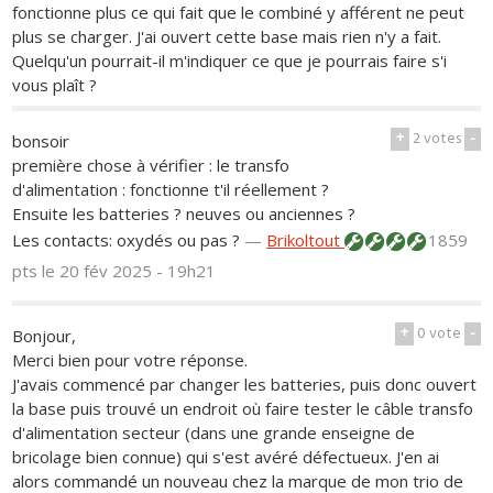
fonctionne plus ce qui fait que le combiné y afférent ne peut
plus se charger. J'ai ouvert cette base mais rien n'y a fait.
Quelqu'un pourrait-il m'indiquer ce que je pourrais faire s'i
vous plaît ?
+
2
votes
-
bonsoir
première chose à vérifier : le transfo
d'alimentation : fonctionne t'il réellement ?
Ensuite les batteries ? neuves ou anciennes ?
Les contacts: oxydés ou pas ?
—
Brikoltout
1859
pts
le 20 fév 2025 - 19h21
+
0
vote
-
Bonjour,
Merci bien pour votre réponse.
J'avais commencé par changer les batteries, puis donc ouvert
la base puis trouvé un endroit où faire tester le câble transfo
d'alimentation secteur (dans une grande enseigne de
bricolage bien connue) qui s'est avéré défectueux. J'en ai
alors commandé un nouveau chez la marque de mon trio de