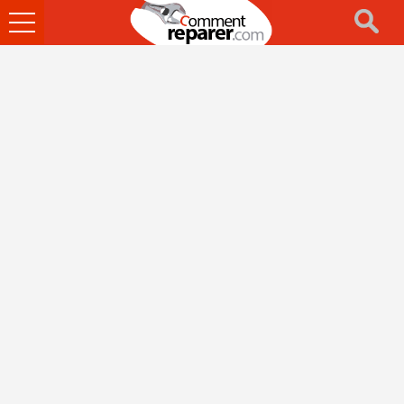
Ouvrir
le
menu