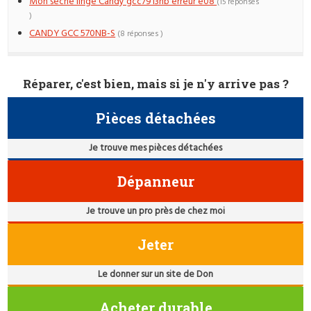
Mon sèche linge Candy gcc7913nb erreur e08
(15 réponses
)
CANDY GCC 570NB-S
(8 réponses )
Réparer, c'est bien, mais si je n'y arrive pas ?
Pièces détachées
Je trouve mes pièces détachées
Dépanneur
Je trouve un pro près de chez moi
Jeter
Le donner sur un site de Don
Acheter durable