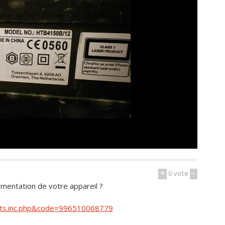
+
0
vote
-
imentation de votre appareil ?
uits.inc.php&code=996510068779