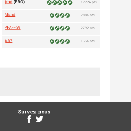
jchd
(PRO)
12224 pts
Micad
2884 pts
PFAFF59
2792 pts
jc67
1554 pts
Suivez-nous