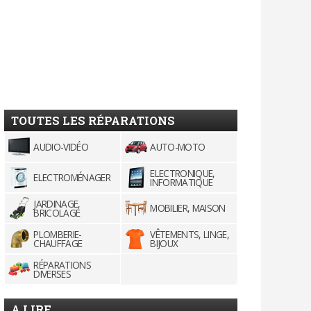
TOUTES LES RÉPARATIONS
AUDIO-VIDÉO
AUTO-MOTO
ELECTRONIQUE,
ELECTROMÉNAGER
INFORMATIQUE
JARDINAGE,
MOBILIER, MAISON
BRICOLAGE
PLOMBERIE-
VÊTEMENTS, LINGE,
CHAUFFAGE
BIJOUX
RÉPARATIONS
DIVERSES
A LIRE