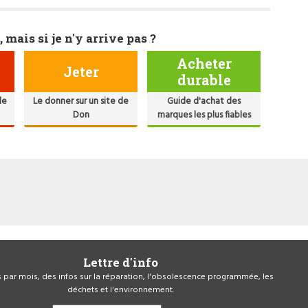
, mais si je n'y arrive pas ?
Acheter
Jeter
durable
de
Le donner sur un site de
Guide d'achat des
Don
marques les plus fiables
Lettre d'info
is par mois, des infos sur la réparation, l'obsolescence programmée, les
déchets et l'environnement.