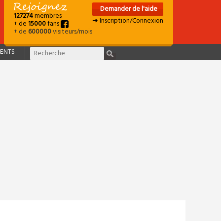
Demander de l'aide
127274
membres
➜ Inscription/Connexion
+ de
15000
fans
+ de
600000
visiteurs/mois
ENTS