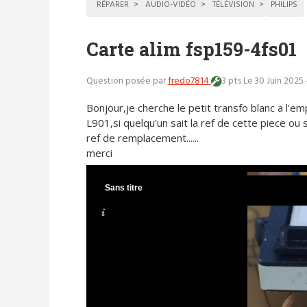
RÉPARER
AUDIO-VIDÉO
TÉLÉVISION
PHILIPS
Carte alim fsp159-4fs01
Question posée par
fredo7814
3 pts
Le 30 Juin 2025 
Bonjour,je cherche le petit transfo blanc a l'e
L901,si quelqu'un sait la ref de cette piece ou si
ref de remplacement......
merci
Sans titre