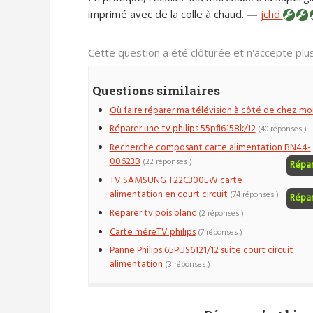
imprimé avec de la colle à chaud.
—
jchd
Cette question a été clôturée et n'accepte pl
Questions similaires
Où faire réparer ma télévision à côté de chez moi
Réparer une tv philips 55pfl6158k/12
(40 réponses )
Recherche composant carte alimentation BN44-
00623B
(22 réponses )
Répa
TV SAMSUNG T22C300EW carte
alimentation en court circuit
(74 réponses )
Répa
Reparer tv pois blanc
(2 réponses )
Carte méreTV philips
(7 réponses )
Panne Philips 65PUS6121/12 suite court circuit
alimentation
(3 réponses )