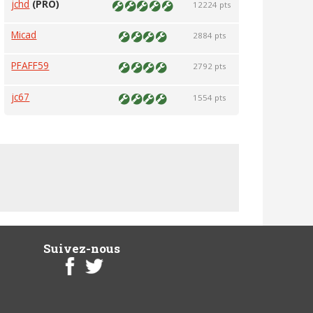
jchd
(PRO)
12224 pts
Micad
2884 pts
PFAFF59
2792 pts
jc67
1554 pts
Suivez-nous