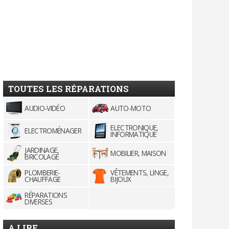
TOUTES LES RÉPARATIONS
AUDIO-VIDÉO
AUTO-MOTO
ELECTRONIQUE,
ELECTROMÉNAGER
INFORMATIQUE
JARDINAGE,
MOBILIER, MAISON
BRICOLAGE
PLOMBERIE-
VÊTEMENTS, LINGE,
CHAUFFAGE
BIJOUX
RÉPARATIONS
DIVERSES
A LIRE