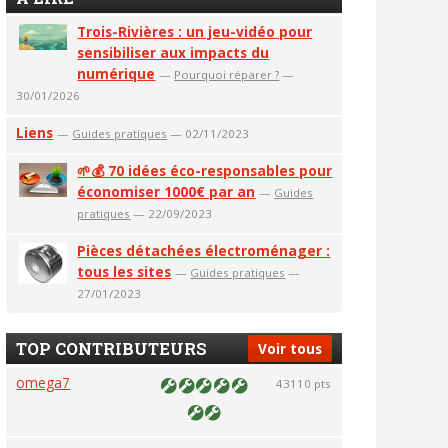
Trois-Rivières : un jeu-vidéo pour
sensibiliser aux impacts du
numérique
—
Pourquoi réparer ?
—
30/01/2026
Liens
—
Guides pratiques
— 02/11/2023
🌱💰 70 idées éco-responsables pour
économiser 1000€ par an
—
Guides
pratiques
— 22/09/2023
Pièces détachées électroménager :
tous les sites
—
Guides pratiques
—
27/01/2023
TOP CONTRIBUTEURS
Voir tous
omega7
43110 pts