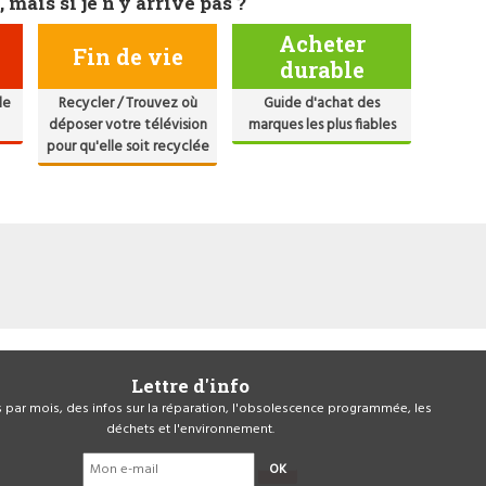
, mais si je n'y arrive pas ?
Acheter
Fin de vie
durable
de
Recycler / Trouvez où
Guide d'achat des
déposer votre télévision
marques les plus fiables
pour qu'elle soit recyclée
Lettre d'info
is par mois, des infos sur la réparation, l'obsolescence programmée, les
déchets et l'environnement.
OK