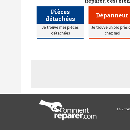
Réparer, c'est bien
Pièces
Dépanneur
détachées
Je trouve mes pièces
Je trouve un pro près 
détachées
chez moi
1 à 2 fo