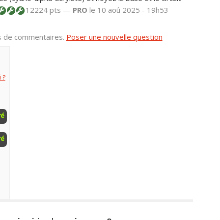
12224 pts —
PRO
le 10 aoû 2025 - 19h53
us de commentaires.
Poser une nouvelle question
 ?
ré
ré