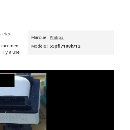
- 17h26
Marque :
Philips
mplacement
Modèle :
55pfl7108h/12
 il y a une