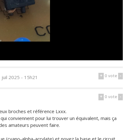
+
0
vote
-
2 juil 2025 - 15h21
+
0
vote
-
deux broches et référence Lxxx.
 qui conviennent pour lui trouver un équivalent, mais ça
des amateurs peuvent faire.
e (cyano-alpha-acrylate) et noyez la base et le circuit