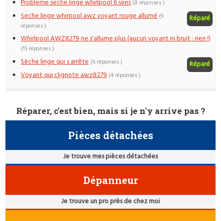
Probleme seche linge whirlpool 6 sens
(8 réponses )
Seche linge whirpool awz voyant rouge allumé
(9
Réparé
réponses )
Whirlpool AWZ8279 ne s'allume plus (aucun voyant ni bruit : rien !)
(15 réponses )
Sèche linge qui s arrête
(6 réponses )
Réparé
Voyant qui clignote awz8279
(4 réponses )
Réparer, c'est bien, mais si je n'y arrive pas ?
Pièces détachées
Je trouve mes pièces détachées
Dépanneur
Je trouve un pro près de chez moi