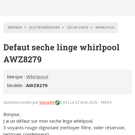
RÉPARER
ELECTROMÉNAGER
SÈCHE-LINGE
WHIRLPOOL
Defaut seche linge whirlpool
AWZ8279
Marque :
Whirlpool
Modèle :
AWZ8279
Question posée par
Vince49
5 pts
Le 02 Aoû 2025 - 14h04
Bonjour,
J ai un défaut sur mon seche linge whirlpool,
3 voyants rouge clignotant (nettoyer filtre, vider réservoir,
nettoyer condenseur)