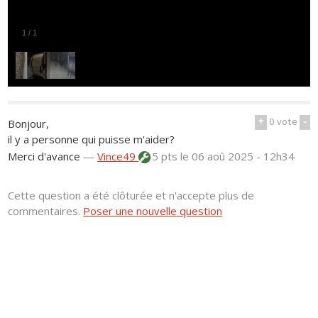
1
/
1
+
0
vote
-
Bonjour,
il y a personne qui puisse m'aider?
Merci d'avance
—
Vince49
5 pts
le 06 aoû 2025 - 12h34
Cette question a été clôturée et n'accepte plus de
commentaires.
Poser une nouvelle question