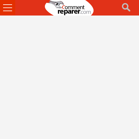
Ouvrir
le
menu