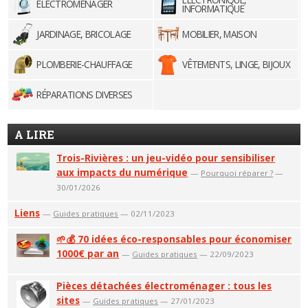
ELECTROMÉNAGER
INFORMATIQUE
JARDINAGE, BRICOLAGE
MOBILIER, MAISON
PLOMBERIE-CHAUFFAGE
VÊTEMENTS, LINGE, BIJOUX
RÉPARATIONS DIVERSES
A LIRE
Trois-Rivières : un jeu-vidéo pour sensibiliser
aux impacts du numérique
—
Pourquoi réparer ?
—
30/01/2026
Liens
—
Guides pratiques
— 02/11/2023
🌱💰 70 idées éco-responsables pour économiser
1000€ par an
—
Guides pratiques
— 22/09/2023
Pièces détachées électroménager : tous les
sites
—
Guides pratiques
— 27/01/2023