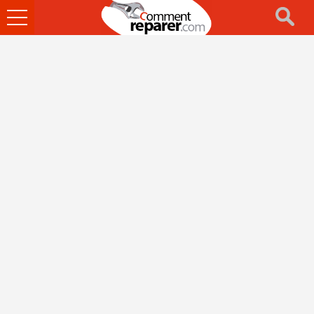
Ouvrir
le
menu