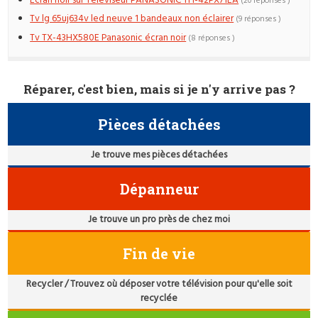
Ecran noir sur Téléviseur PANASONIC TH-42PX71EA
(20 réponses )
Tv lg 65uj634v led neuve 1 bandeaux non éclairer
(9 réponses )
Tv TX-43HX580E Panasonic écran noir
(8 réponses )
Réparer, c'est bien, mais si je n'y arrive pas ?
Pièces détachées
Je trouve mes pièces détachées
Dépanneur
Je trouve un pro près de chez moi
Fin de vie
Recycler / Trouvez où déposer votre télévision pour qu'elle soit
recyclée