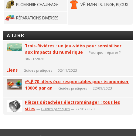
PLOMBERIE-CHAUFFAGE
VÊTEMENTS, LINGE, BIJOUX
RÉPARATIONS DIVERSES
A LIRE
Trois-Rivières : un jeu-vidéo pour sensibiliser
aux impacts du numérique
—
Pourquoi réparer ?
—
30/01/2026
Liens
—
Guides pratiques
— 02/11/2023
🌱💰 70 idées éco-responsables pour économiser
1000€ par an
—
Guides pratiques
— 22/09/2023
Pièces détachées électroménager : tous les
sites
—
Guides pratiques
— 27/01/2023