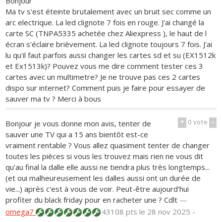
Bonjour
Ma tv s'est éteinte brutalement avec un bruit sec comme un
arc electrique. La led clignote 7 fois en rouge. J'ai changé la
carte SC (TNPA5335 achetée chez Aliexpress ), le haut de l
écran s'éclaire brièvement. La led clignote toujours 7 fois. J'ai
lu qu'il faut parfois aussi changer les cartes sd et su (EX1512k
et Ex1513k)? Pouvez vous me dire comment tester ces 3
cartes avec un multimetre? Je ne trouve pas ces 2 cartes
dispo sur internet? Comment puis je faire pour essayer de
sauver ma tv ? Merci à bous
+
0
vote
-
Bonjour je vous donne mon avis, tenter de
sauver une TV qui a 15 ans bientôt est-ce
vraiment rentable ? Vous allez quasiment tenter de changer
toutes les pièces si vous les trouvez mais rien ne vous dit
qu'au final la dalle elle aussi ne tiendra plus très longtemps...
(et oui malheureusement les dalles aussi ont un durée de
vie...) après c'est à vous de voir. Peut-être aujourd'hui
profiter du black friday pour en racheter une ? Cdlt
—
omega7
43108 pts
le 28 nov 2025 -