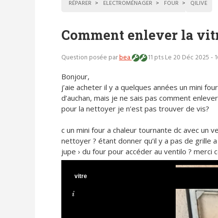
RÉPARER
ELECTROMÉNAGER
FOUR
QILIVE
Comment enlever la vitr
Question posée par
bea
11 pts
Le 20 Déc 2025 - 
Bonjour,
j’aie acheter il y a quelques années un mini four 
d’auchan, mais je ne sais pas comment enlever 
pour la nettoyer je n’est pas trouver de vis?
c un mini four a chaleur tournante dc avec un ve
nettoyer ? étant donner qu’il y a pas de grille a 
jupe › du four pour accéder au ventilo ? merci c
vitre