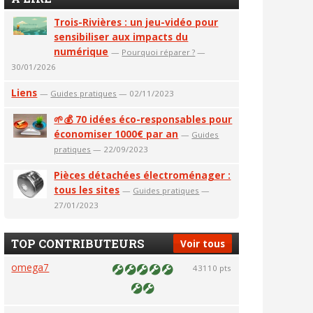
Trois-Rivières : un jeu-vidéo pour
sensibiliser aux impacts du
numérique
—
Pourquoi réparer ?
—
30/01/2026
Liens
—
Guides pratiques
— 02/11/2023
🌱💰 70 idées éco-responsables pour
économiser 1000€ par an
—
Guides
pratiques
— 22/09/2023
Pièces détachées électroménager :
tous les sites
—
Guides pratiques
—
27/01/2023
TOP CONTRIBUTEURS
Voir tous
omega7
43110 pts