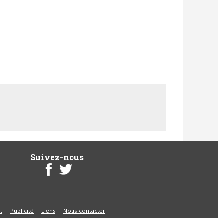
Suivez-nous
t
—
Publicité
—
Liens
—
Nous contacter