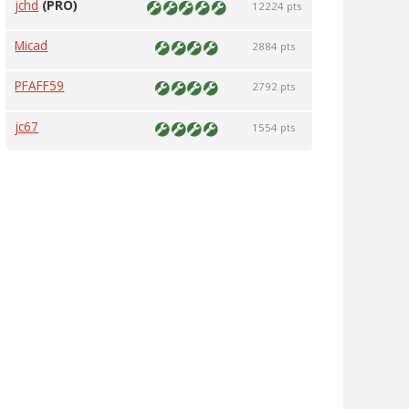
jchd
(PRO)
12224 pts
Micad
2884 pts
PFAFF59
2792 pts
jc67
1554 pts