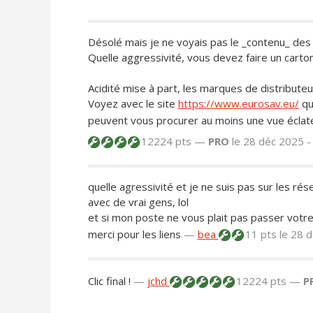
Désolé mais je ne voyais pas le _contenu_ des p
Quelle aggressivité, vous devez faire un carton
Acidité mise à part, les marques de distribut
Voyez avec le site
https://www.eurosav.eu/
qui
peuvent vous procurer au moins une vue éclaté
12224 pts —
PRO
le 28 déc 2025 
quelle agressivité et je ne suis pas sur les ré
avec de vrai gens, lol
et si mon poste ne vous plait pas passer votre c
merci pour les liens
—
bea
11 pts
le 28 
Clic final !
—
jchd
12224 pts —
P