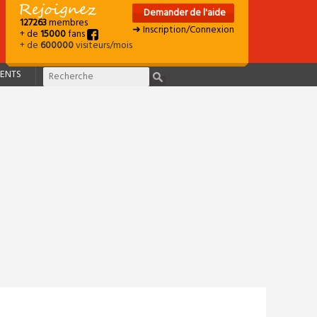
Demander de l'aide
127263
membres
➜ Inscription/Connexion
+ de
15000
fans
+ de
600000
visiteurs/mois
ENTS