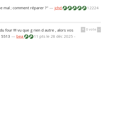
nne mal ; comment réparer ?"
—
jchd
12224
+
0
vote
-
u four !!!! vu que g rien d autre , alors vos
e 5513
—
bea
11 pts
le 28 déc 2025 -