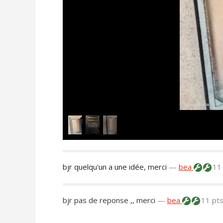
bjr quelqu'un a une idée, merci
—
bea
11
bjr pas de reponse ,, merci
—
bea
11 pt