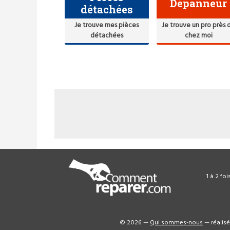
Dépanneur
détachées
Je trouve mes pièces
Je trouve un pro près 
détachées
chez moi
1 à 2 fo
© 2026 —
Qui sommes-nous
— réalis