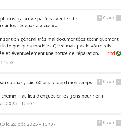
+
0
vote
-
hotos, ça arrive parfois avec le site.
 sur les réseaux asociaux...
eur sont en général très mal documentées techniquement.
 liste quelques modèles Qilive mais pas le vôtre s'ils
e et éventuellement une notice de réparation.
—
jchd
- 14h53
+
0
vote
-
seau sociaux , j'aie 60 ans je perd mon temps
hemin, !! au lieu d'engueuler les gens pour rien !!
déc 2025 - 15h04
+
0
vote
-
RO
le 28 déc 2025 - 15h07