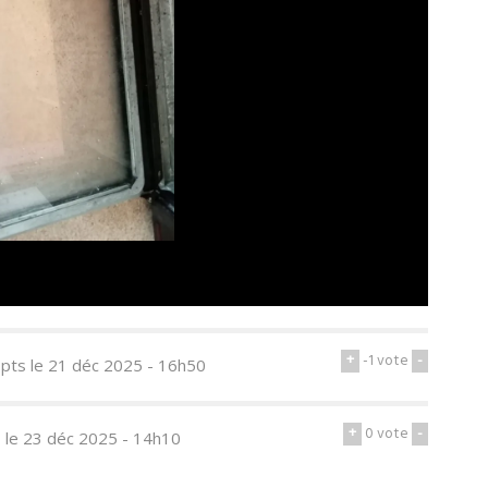
+
-1
vote
-
 pts
le 21 déc 2025 - 16h50
+
0
vote
-
s
le 23 déc 2025 - 14h10