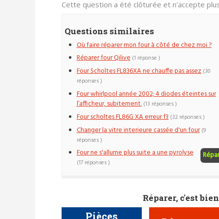
Cette question a été clôturée et n'accepte pl
Questions similaires
Où faire réparer mon four à côté de chez moi ?
Réparer four Qilive
(1 réponse )
Four Scholtes FL836XA ne chauffe pas assez
(30
réponses )
Four whirlpool année 2002; 4 diodes éteintes sur
l’afficheur, subitement.
(13 réponses )
Four scholtes FL86G XA erreur f3
(32 réponses )
Changer la vitre interieure cassée d'un four
(9
réponses )
Four ne s'allume plus suite a une pyrolyse
Répa
(17 réponses )
Réparer, c'est bien
Pièces