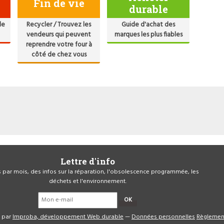
Fin de vie
durable
de
Recycler / Trouvez les
Guide d'achat des
vendeurs qui peuvent
marques les plus fiables
reprendre votre four à
côté de chez vous
Lettre d'info
is par mois, des infos sur la réparation, l'obsolescence programmée, les
déchets et l'environnement.
OK
é par
Improba, développement Web durable
—
Données personnelles
Règlemen