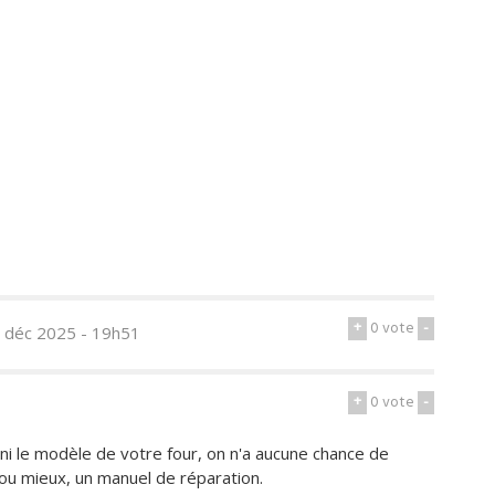
+
0
vote
-
7 déc 2025 - 19h51
+
0
vote
-
ni le modèle de votre four, on n'a aucune chance de
ou mieux, un manuel de réparation.