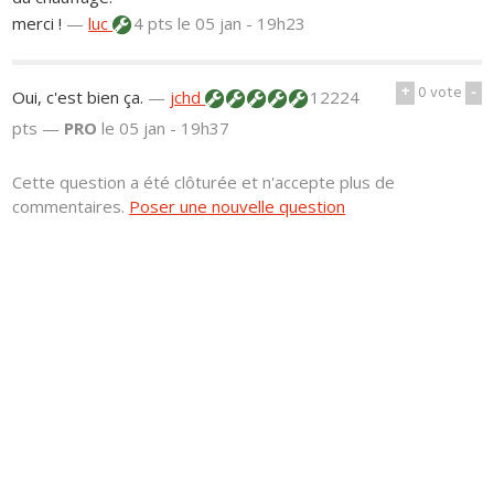
merci !
—
luc
4 pts
le 05 jan - 19h23
+
0
vote
-
Oui, c'est bien ça.
—
jchd
12224
pts —
PRO
le 05 jan - 19h37
Cette question a été clôturée et n'accepte plus de
commentaires.
Poser une nouvelle question