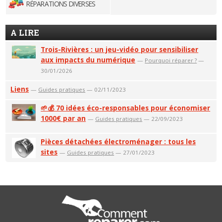
RÉPARATIONS DIVERSES
A LIRE
Trois-Rivières : un jeu-vidéo pour sensibiliser
aux impacts du numérique
—
Pourquoi réparer ?
—
30/01/2026
Liens
—
Guides pratiques
— 02/11/2023
🌱💰 70 idées éco-responsables pour économiser
1000€ par an
—
Guides pratiques
— 22/09/2023
Pièces détachées électroménager : tous les
sites
—
Guides pratiques
— 27/01/2023