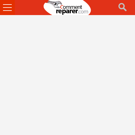
Ouvrir
le
menu