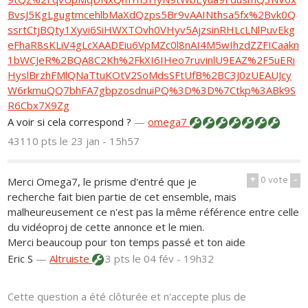
BvsJ5KgLgugtmcehlbMaXdQzps5Br9vAAINthsa5fx%2Bvk0Q
ssrtCtjBQty1Xyvi6SiHWXTOvh0VHyv5AjzsinRHLcLNlPuvEkg
eFhaR8sKLiV4gLcXAADEiu6VpMZc0l8nAI4M5wIhzdZZFICaakn
1bWCJeR%2BQA8C2Kh%2FkXI6IHeo7ruvinlU9EAZ%2F5uERi
HyslBrzhFMlQNaTtuKOtV2SoMdsSFtUfB%2BC3J0zUEAUJcy
W6rkmuQQ7bhFA7gbpzosdnuiPQ%3D%3D%7Ctkp%3ABk9S
R6Cbx7X9Zg
A voir si cela correspond ?
—
omega7
43110 pts
le 23 jan - 15h57
+
0
vote
-
Merci Omega7, le prisme d'entré que je
recherche fait bien partie de cet ensemble, mais
malheureusement ce n'est pas la même référence entre celle
du vidéoproj de cette annonce et le mien.
Merci beaucoup pour ton temps passé et ton aide
Eric S
—
Altruiste
3 pts
le 04 fév - 19h32
Cette question a été clôturée et n'accepte plus de