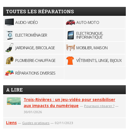
TOUTES LES RÉPARATIONS
AUDIO-VIDÉO
AUTO-MOTO
ELECTRONIQUE,
ELECTROMÉNAGER
INFORMATIQUE
JARDINAGE, BRICOLAGE
MOBILIER, MAISON
PLOMBERIE-CHAUFFAGE
VÊTEMENTS, LINGE, BIJOUX
RÉPARATIONS DIVERSES
A LIRE
Trois-Rivières : un jeu-vidéo pour sensibiliser
aux impacts du numérique
—
Pourquoi réparer ?
—
30/01/2026
Liens
—
Guides pratiques
— 02/11/2023