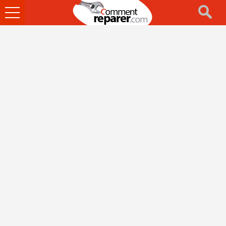
Ouvrir
le
menu