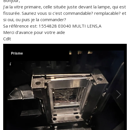
Bonjour,
J'ai la vitre primaire, celle située juste devant la lampe, qui est
fissurée. Sauriez vous si c'est commandable? remplacable? et
si oui, ou puis je la commander?
Sa référence est: 1554828 E0040 MULTI LENS,A
Merci d'avance pour votre aide
Cdlt
Prisme