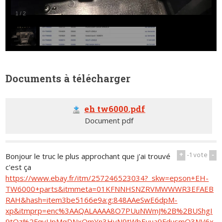
1
/
2
Documents à télécharger
eh tw6000.pdf
Document pdf
+
-1
vote
-
Bonjour le truc le plus approchant que j'ai trouvé
c'est ça
https://www.ebay.fr/itm/257246523034?_skw=epson+EH-
TW6000+parts&itmmeta=01KFNNHSNZRVMWWWR3EFAEB
RAH&hash=item3be5166e9a:g:848AAeSwE6dpM-
xp&itmprp=enc%3AAQALAAAA8O7PUuNWmJ%2B%2BUShgI
9tQz%2FqvUpMqDNxQmYn3HyN9tWbEyua9FdusmQ3NV6x