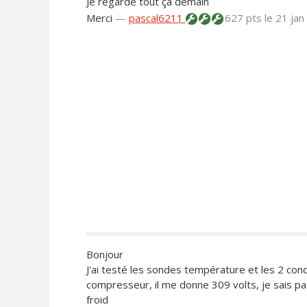
Je regarde tout ça demain
Merci
—
pascal6211
627 pts
le 21 jan
Bonjour
J'ai testé les sondes température et les 2 cond
compresseur, il me donne 309 volts, je sais pas
froid