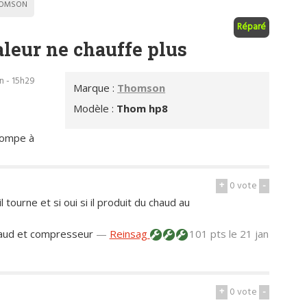
OMSON
Réparé
leur ne chauffe plus
an - 15h29
Marque :
Thomson
Modèle :
Thom hp8
pompe à
+
0
vote
-
l tourne et si oui si il produit du chaud au
chaud et compresseur
—
Reinsag
101 pts
le 21 jan
+
0
vote
-