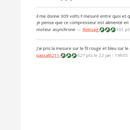
il me donne 309 volts !! mesuré entre quoi et q
je pense que ce compresseur est alimenté en
moteur asynchrone
—
Reinsag
101 p
J'ai pris la mesure sur le fil rouge et bleu su
pascal6211
627 pts
le 22 jan - 19h35