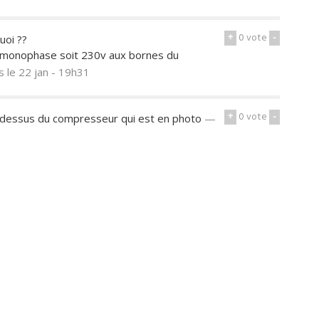
+
0
vote
-
uoi ??
 monophase soit 230v aux bornes du
ts
le 22 jan - 19h31
+
0
vote
-
r le dessus du compresseur qui est en photo
—