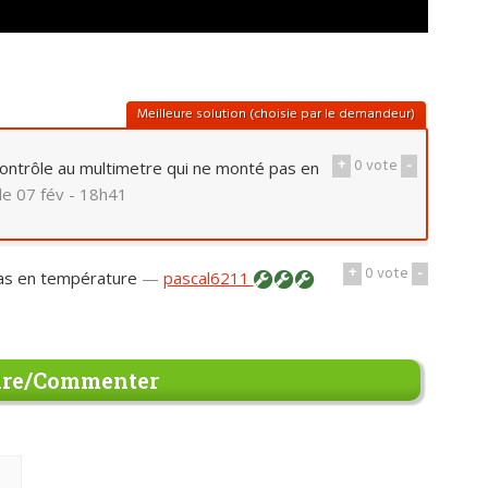
Meilleure solution (choisie par le demandeur)
+
0
vote
-
contrôle au multimetre qui ne monté pas en
le 07 fév - 18h41
+
0
vote
-
pas en température
—
pascal6211
re/Commenter