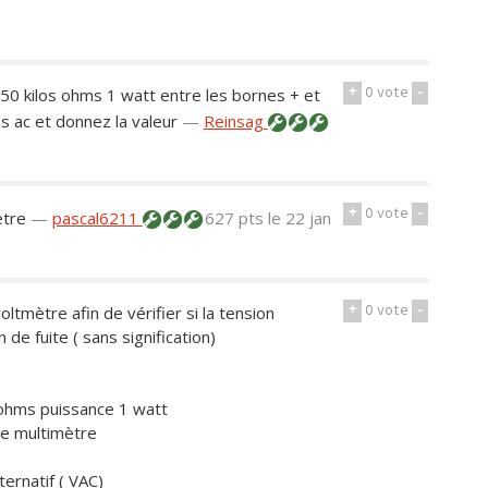
+
0
vote
-
50 kilos ohms 1 watt entre les bornes + et
ac et donnez la valeur
—
Reinsag
+
0
vote
-
etre
—
pascal6211
627 pts
le 22 jan
+
0
vote
-
ltmètre afin de vérifier si la tension
de fuite ( sans signification)
ohms puissance 1 watt
re multimètre
ernatif ( VAC)