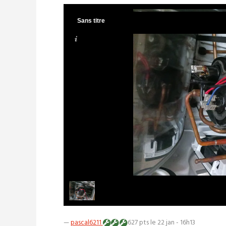
Sans titre
—
pascal6211
627 pts
le 22 jan - 16h13