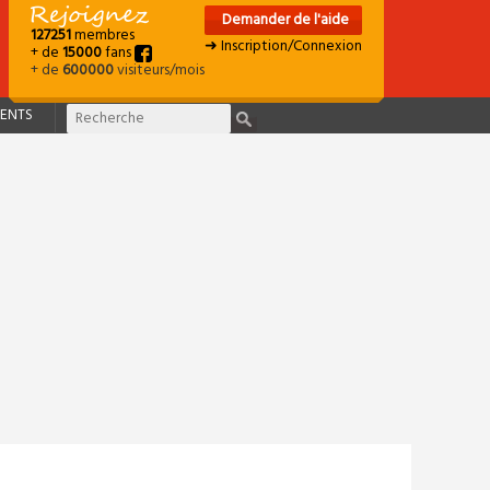
Demander de l'aide
127251
membres
➜ Inscription/Connexion
+ de
15000
fans
+ de
600000
visiteurs/mois
ENTS