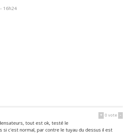
 - 16h24
+
0
vote
-
ensateurs, tout est ok, testé le
 si c'est normal, par contre le tuyau du dessus il est