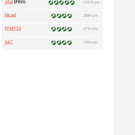
jchd
(PRO)
12224 pts
Micad
2884 pts
PFAFF59
2792 pts
jc67
1554 pts