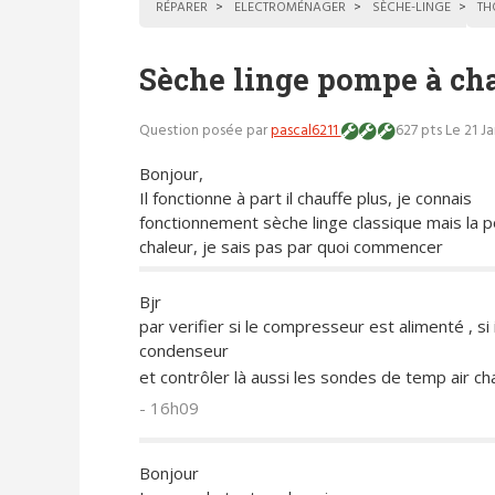
RÉPARER
ELECTROMÉNAGER
SÈCHE-LINGE
TH
Sèche linge pompe à cha
Question posée par
pascal6211
627 pts
Le 21 J
Bonjour,
Il fonctionne à part il chauffe plus, je connais
fonctionnement sèche linge classique mais la 
chaleur, je sais pas par quoi commencer
Bjr
par verifier si le compresseur est alimenté , si i
condenseur
et contrôler là aussi les sondes de temp air 
- 16h09
Bonjour