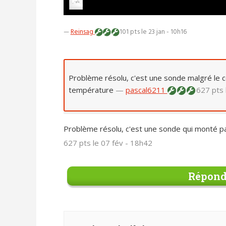
—
Reinsag
101 pts
le 23 jan - 10h16
Problème résolu, c'est une sonde malgré le 
température
—
pascal6211
627 pts
Problème résolu, c'est une sonde qui monté 
627 pts
le 07 fév - 18h42
Répond