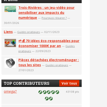
Trois-Rivières : un jeu-vidéo pour
sensibiliser aux impacts du
numérique
—
Pourquoi réparer ?
—
30/01/2026
Liens
—
Guides pratiques
— 02/11/2023
🌱💰 70 idées éco-responsables pour
économiser 1000€ par an
—
Guides
pratiques
— 22/09/2023
Pièces détachées électroménager :
tous les sites
—
Guides pratiques
—
27/01/2023
TOP CONTRIBUTEURS
Voir tous
omega7
43108 pts