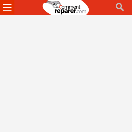
Ouvrir
le
menu