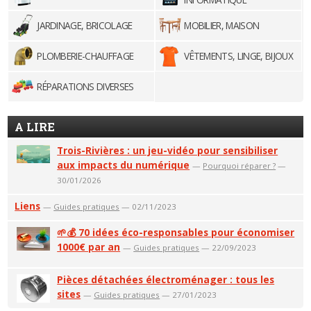
JARDINAGE, BRICOLAGE
MOBILIER, MAISON
PLOMBERIE-CHAUFFAGE
VÊTEMENTS, LINGE, BIJOUX
RÉPARATIONS DIVERSES
A LIRE
Trois-Rivières : un jeu-vidéo pour sensibiliser
aux impacts du numérique
—
Pourquoi réparer ?
—
30/01/2026
Liens
—
Guides pratiques
— 02/11/2023
🌱💰 70 idées éco-responsables pour économiser
1000€ par an
—
Guides pratiques
— 22/09/2023
Pièces détachées électroménager : tous les
sites
—
Guides pratiques
— 27/01/2023