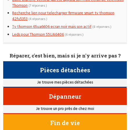
Thomson
(7 réponses )
Recherche lien pour telecharger firmware smart tv thomson
42fu5353
(4 réponses )
Tv thomson 65ua6606 ecran noir mais son actif
(8 réponses )
Leds pour Thomson 55UA6406
(6 réponses )
Réparer, c'est bien, mais si je n'y arrive pas ?
Pièces détachées
Je trouve mes pièces détachées
Dépanneur
Je trouve un pro près de chez moi
Fin de vie