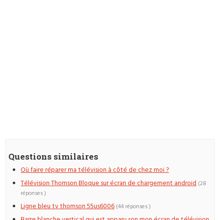
Questions similaires
Où faire réparer ma télévision à côté de chez moi ?
Télévision Thomson Bloque sur écran de chargement android
(28
réponses )
Ligne bleu tv thomson 55us6006
(44 réponses )
Barre blanche vertical qui est apparu son mon écran de télévision