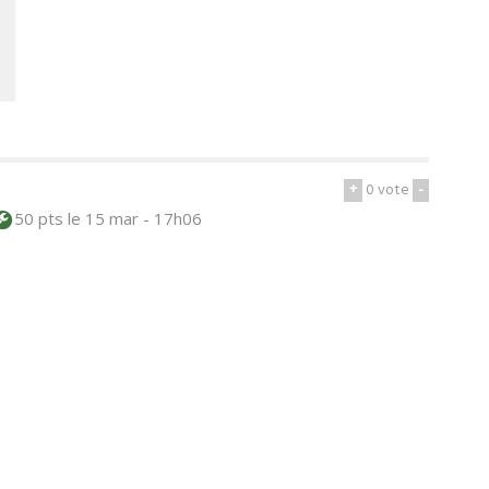
+
0
vote
-
50 pts
le 15 mar - 17h06