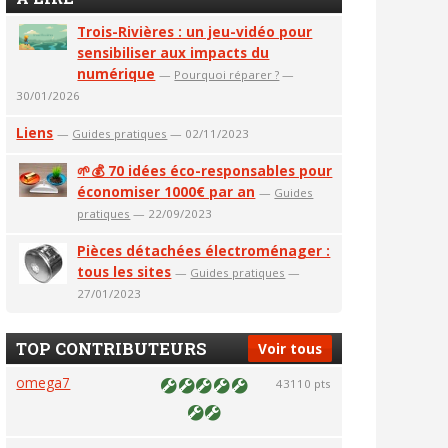
Trois-Rivières : un jeu-vidéo pour
sensibiliser aux impacts du
numérique
—
Pourquoi réparer ?
—
30/01/2026
Liens
—
Guides pratiques
— 02/11/2023
🌱💰 70 idées éco-responsables pour
économiser 1000€ par an
—
Guides
pratiques
— 22/09/2023
Pièces détachées électroménager :
tous les sites
—
Guides pratiques
—
27/01/2023
TOP CONTRIBUTEURS
Voir tous
omega7
43110 pts