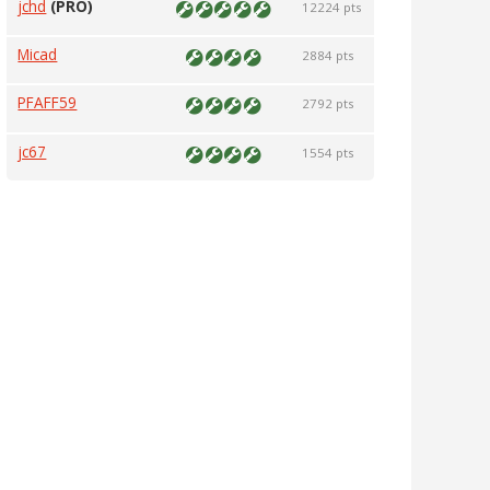
jchd
(PRO)
12224 pts
Micad
2884 pts
PFAFF59
2792 pts
jc67
1554 pts