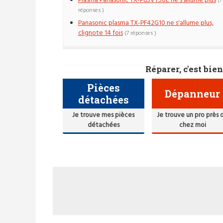
Plasma Panasonic TX-P65VT50E ne s'allume plus
(7
réponses )
Panasonic plasma TX-PF42G10 ne s'allume plus,
clignote 14 fois
(7 réponses )
Réparer, c'est bien
Pièces
Dépanneur
détachées
Je trouve mes pièces
Je trouve un pro près 
détachées
chez moi