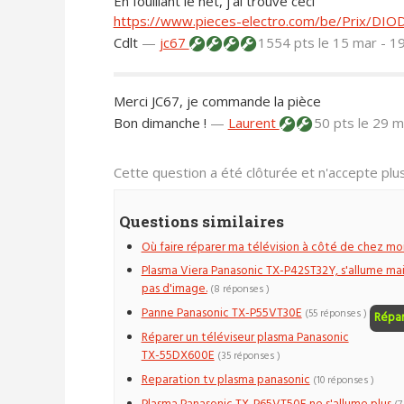
En fouillant le net, j'ai trouvé ceci
https://www.pieces-electro.com/be/Prix/DIO
Cdlt
—
jc67
1554 pts
le 15 mar - 1
Merci JC67, je commande la pièce
Bon dimanche !
—
Laurent
50 pts
le 29 m
Cette question a été clôturée et n'accepte pl
Questions similaires
Où faire réparer ma télévision à côté de chez moi
Plasma Viera Panasonic TX-P42ST32Y, s'allume mai
pas d'image.
(8 réponses )
Panne Panasonic TX-P55VT30E
(55 réponses )
Répa
Réparer un téléviseur plasma Panasonic
TX-55DX600E
(35 réponses )
Reparation tv plasma panasonic
(10 réponses )