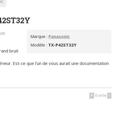
IC
42ST32Y
h26
Marque :
Panasonic
Modèle :
TX-P42ST32Y
rand bruit
térieur. Est-ce que l'un de vous aurait une documentation
.
+
0
vote
-