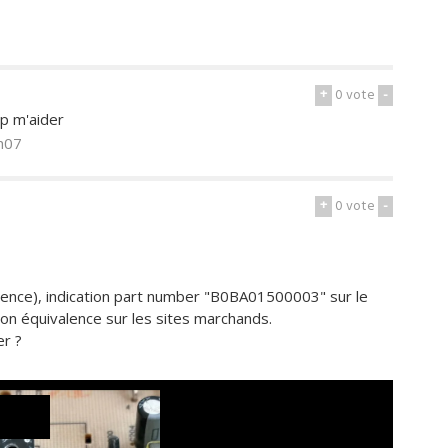
+
0
vote
-
up m'aider
h07
+
0
vote
-
érence), indication part number "B0BA01500003" sur le
son équivalence sur les sites marchands.
er ?