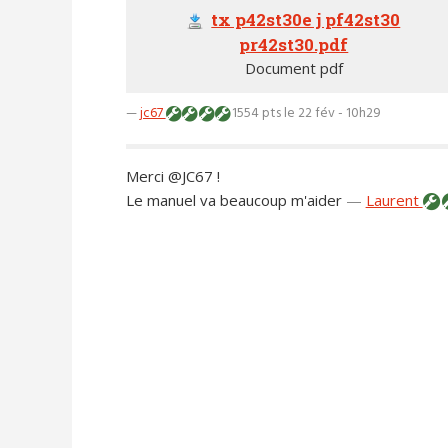
tx p42st30e j pf42st30
pr42st30.pdf
Document pdf
—
jc67
1554 pts
le 22 fév - 10h29
Merci @JC67 !
Le manuel va beaucoup m'aider
—
Laurent