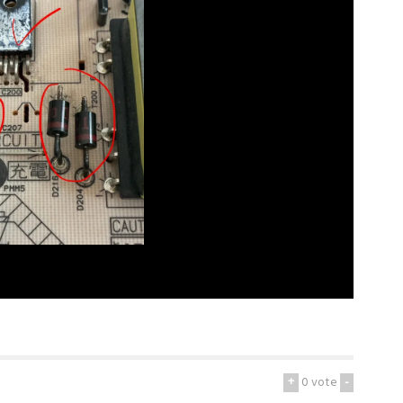
+
0
vote
-