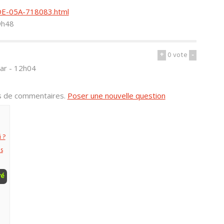
DE-05A-718083.html
9h48
+
0
vote
-
ar - 12h04
us de commentaires.
Poser une nouvelle question
 ?
s
ré