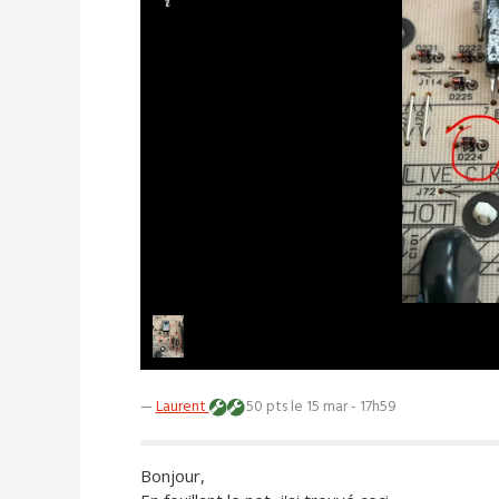
—
Laurent
50 pts
le 15 mar - 17h59
Bonjour,