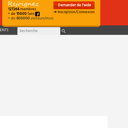
Demander de l'aide
127264
membres
➜ Inscription/Connexion
+ de
15000
fans
+ de
600000
visiteurs/mois
ENTS