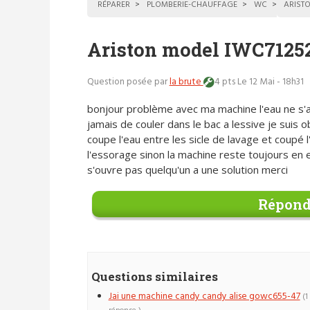
RÉPARER
PLOMBERIE-CHAUFFAGE
WC
ARIST
Ariston model IWC71252
Question posée par
la brute
4 pts
Le 12 Mai - 18h31
bonjour problème avec ma machine l'eau ne s'
jamais de couler dans le bac a lessive je suis o
coupe l'eau entre les sicle de lavage et coupé 
l'essorage sinon la machine reste toujours en 
s'ouvre pas quelqu'un a une solution merci
Répond
Questions similaires
Jai une machine candy candy alise gowc655-47
(1