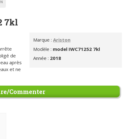
ON
 7kl
Marque :
Ariston
arrête
Modèle :
model IWC71252 7kl
bligé de
Année :
2018
l'eau après
eaux et ne
re/Commenter