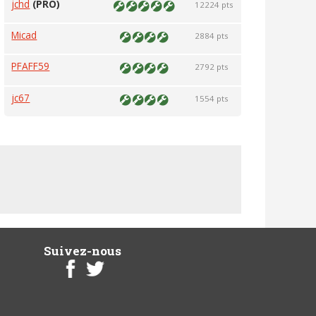
jchd
(PRO)
12224 pts
Micad
2884 pts
PFAFF59
2792 pts
jc67
1554 pts
Suivez-nous