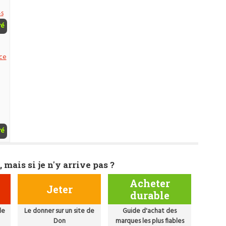
4s
ré
 ce
ré
, mais si je n'y arrive pas ?
Acheter
Jeter
durable
de
Le donner sur un site de
Guide d'achat des
Don
marques les plus fiables