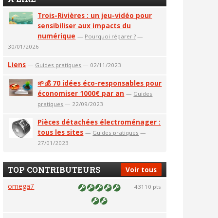
Trois-Rivières : un jeu-vidéo pour
sensibiliser aux impacts du
numérique
—
Pourquoi réparer ?
—
30/01/2026
Liens
—
Guides pratiques
— 02/11/2023
🌱💰 70 idées éco-responsables pour
économiser 1000€ par an
—
Guides
pratiques
— 22/09/2023
Pièces détachées électroménager :
tous les sites
—
Guides pratiques
—
27/01/2023
TOP CONTRIBUTEURS
Voir tous
omega7
43110 pts