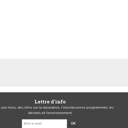
Lettre d'info
is par mois, des infos sur la réparation, l'obsolescence programmée, les
déchets et l'environnement.
OK