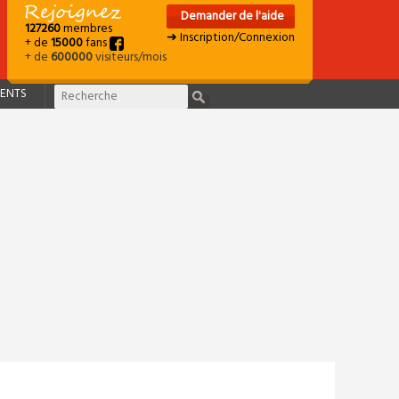
Demander de l'aide
127260
membres
➜ Inscription/Connexion
+ de
15000
fans
+ de
600000
visiteurs/mois
ENTS