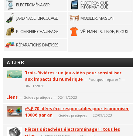
ELECTRONIQUE,
ELECTROMÉNAGER
INFORMATIQUE
JARDINAGE, BRICOLAGE
MOBILIER, MAISON
PLOMBERIE-CHAUFFAGE
VÊTEMENTS, LINGE, BIJOUX
RÉPARATIONS DIVERSES
A LIRE
Trois-Rivières : un jeu-vidéo pour sensibiliser
aux impacts du numérique
—
Pourquoi réparer ?
—
30/01/2026
Liens
—
Guides pratiques
— 02/11/2023
🌱💰 70 idées éco-responsables pour économiser
1000€ par an
—
Guides pratiques
— 22/09/2023
Pièces détachées électroménager : tous les
sites
—
Guides pratiques
— 27/01/2023