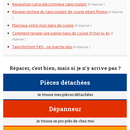
Reparation carte electronique tapis roulant
(0 réponse )
Réparer moteur du tapis roulant de course pliant fitness
(0 réponse
)
Plastique entre mon tapis de course
(0 réponse )
Comment reparer une panne tapis de course fytter ru-4x
(0
réponse )
Tapis Proform 545i - ne marche plus
(0 réponse )
Réparer, c'est bien, mais si je n'y arrive pas ?
Pièces détachées
Je trouve mes pièces détachées
Dépanneur
Je trouve un pro près de chez moi