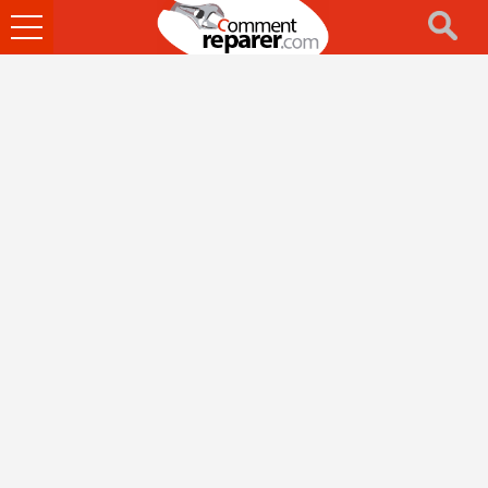
Ouvrir
le
menu