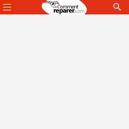
Ouvrir
le
menu