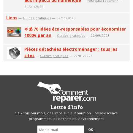
aux impacts du numérique
—
Pourquoi réparer ?
—
30/01/2026
Liens
—
Guides pratiques
— 02/11/2023
🌱💰 70 idées éco-responsables pour économiser
1000€ par an
—
Guides pratiques
— 22/09/2023
Pièces détachées électroménager : tous les
sites
—
Guides pratiques
— 27/01/2023
Lettre d'info
1 à 2 fois par mois, des infos sur la réparation, l'obsolescence
programmée, les déchets et l'environnement.
OK