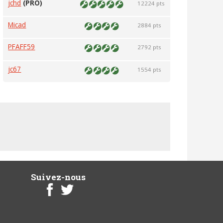
jchd
(PRO)
12224 pts
Micad
2884 pts
PFAFF59
2792 pts
jc67
1554 pts
Suivez-nous