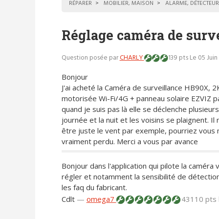
RÉPARER
MOBILIER, MAISON
ALARME, DÉTECTEUR
Réglage caméra de surv
Question posée par
CHARLY
139 pts
Le 05 Juin
Bonjour
J'ai acheté la Caméra de surveillance HB90X, 2
motorisée Wi-Fi/4G + panneau solaire EZVIZ p
quand je suis pas là elle se déclenche plusieurs 
journée et la nuit et les voisins se plaignent. I
être juste le vent par exemple, pourriez vous m
vraiment perdu. Merci a vous par avance
Bonjour dans l'application qui pilote la camé
régler et notamment la sensibilité de détection .
les faq du fabricant.
Cdlt
—
omega7
43110 pts