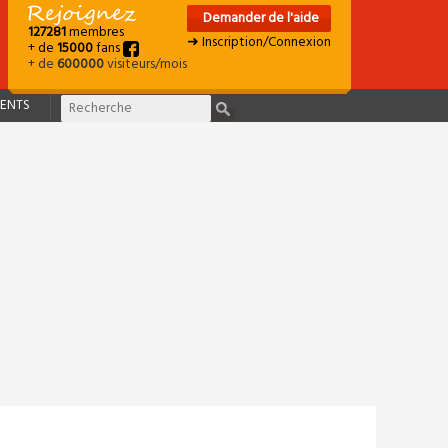
Demander de l'aide
127281
membres
➜ Inscription/Connexion
+ de
15000
fans
+ de
600000
visiteurs/mois
ENTS