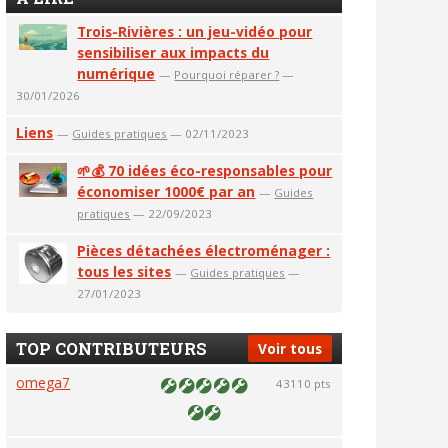
Trois-Rivières : un jeu-vidéo pour
sensibiliser aux impacts du
numérique
—
Pourquoi réparer ?
—
30/01/2026
Liens
—
Guides pratiques
— 02/11/2023
🌱💰 70 idées éco-responsables pour
économiser 1000€ par an
—
Guides
pratiques
— 22/09/2023
Pièces détachées électroménager :
tous les sites
—
Guides pratiques
—
27/01/2023
TOP CONTRIBUTEURS
Voir tous
omega7
43110 pts