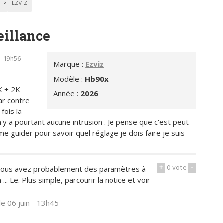
EZVIZ
eillance
 - 19h56
Marque :
Ezviz
Modèle :
Hb90x
K + 2K
Année :
2026
ar contre
fois la
l n'y a pourtant aucune intrusion . Je pense que c'est peut
e guider pour savoir quel réglage je dois faire je suis
+
0
vote
-
ra vous avez probablement des paramètres à
.. Le. Plus simple, parcourir la notice et voir
le 06 juin - 13h45