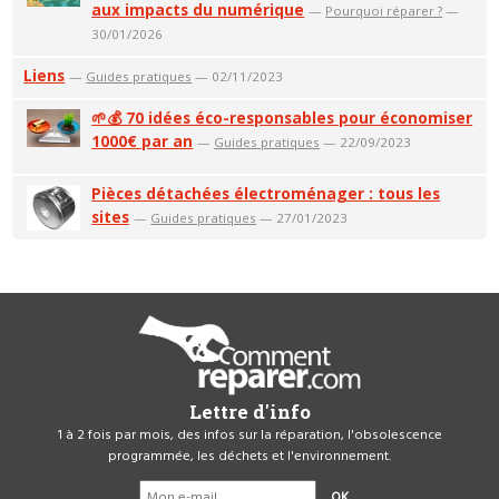
aux impacts du numérique
—
Pourquoi réparer ?
—
30/01/2026
Liens
—
Guides pratiques
— 02/11/2023
🌱💰 70 idées éco-responsables pour économiser
1000€ par an
—
Guides pratiques
— 22/09/2023
Pièces détachées électroménager : tous les
sites
—
Guides pratiques
— 27/01/2023
Lettre d'info
1 à 2 fois par mois, des infos sur la réparation, l'obsolescence
programmée, les déchets et l'environnement.
OK