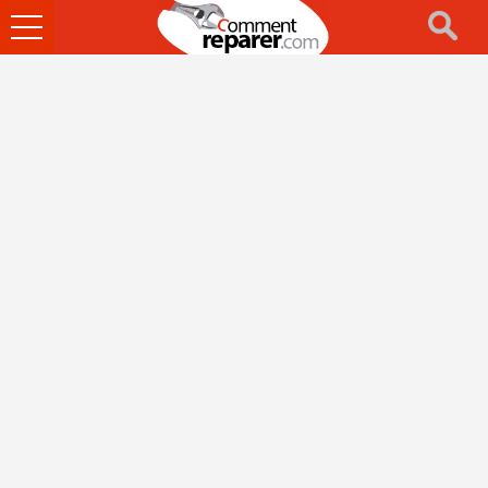
Ouvrir
le
menu