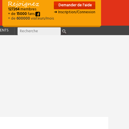
Demander de l'aide
127264
membres
➜ Inscription/Connexion
+ de
15000
fans
+ de
600000
visiteurs/mois
ENTS