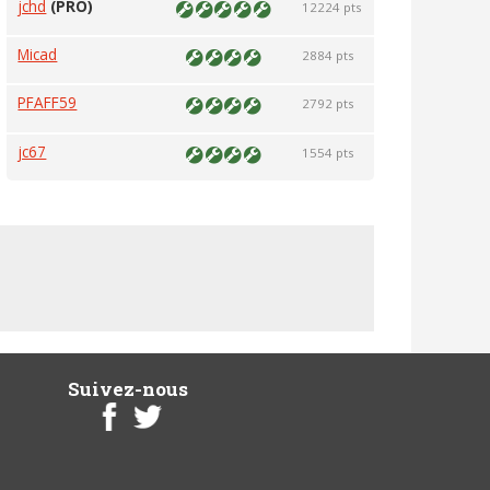
jchd
(PRO)
12224 pts
Micad
2884 pts
PFAFF59
2792 pts
jc67
1554 pts
Suivez-nous