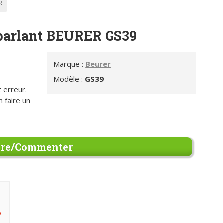
R
parlant BEURER GS39
Marque :
Beurer
Modèle :
GS39
 erreur.
n faire un
re/Commenter
a