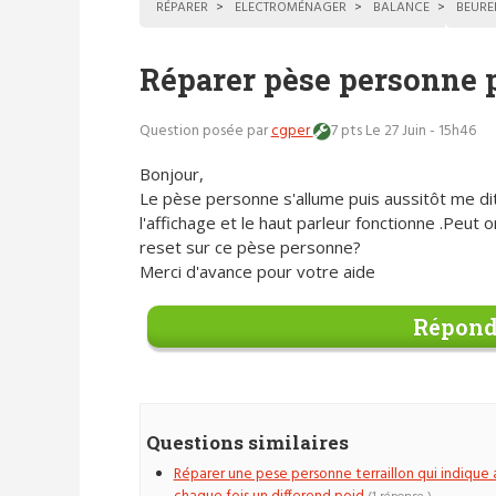
RÉPARER
ELECTROMÉNAGER
BALANCE
BEURE
Réparer pèse personne 
Question posée par
cgper
7 pts
Le 27 Juin - 15h46
Bonjour,
Le pèse personne s'allume puis aussitôt me dit
l'affichage et le haut parleur fonctionne .Peut o
reset sur ce pèse personne?
Merci d'avance pour votre aide
Répond
Questions similaires
Réparer une pese personne terraillon qui indique 