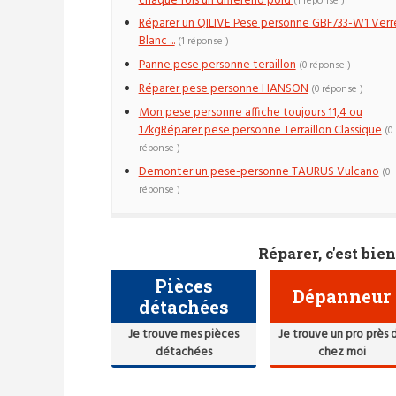
chaque fois un differend poid
(1 réponse )
Réparer un QILIVE Pese personne GBF733-W1 Verr
Blanc ...
(1 réponse )
Panne pese personne teraillon
(0 réponse )
Réparer pese personne HANSON
(0 réponse )
Mon pese personne affiche toujours 11,4 ou
17kgRéparer pese personne Terraillon Classique
(0
réponse )
Demonter un pese-personne TAURUS Vulcano
(0
réponse )
Réparer, c'est bien
Pièces
Dépanneur
détachées
Je trouve mes pièces
Je trouve un pro près 
détachées
chez moi