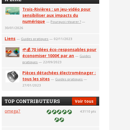
Trois-Rivières : un jeu-vidéo pour
sensibiliser aux impacts du
numérique
—
Pourquoi réparer ?
—
30/01/2026
Liens
—
Guides pratiques
— 02/11/2023
🌱💰 70 idées éco-responsables pour
économiser 1000€ par an
—
Guides
pratiques
— 22/09/2023
Pièces détachées électroménager :
tous les sites
—
Guides pratiques
—
27/01/2023
TOP CONTRIBUTEURS
Voir tous
omega7
43110 pts