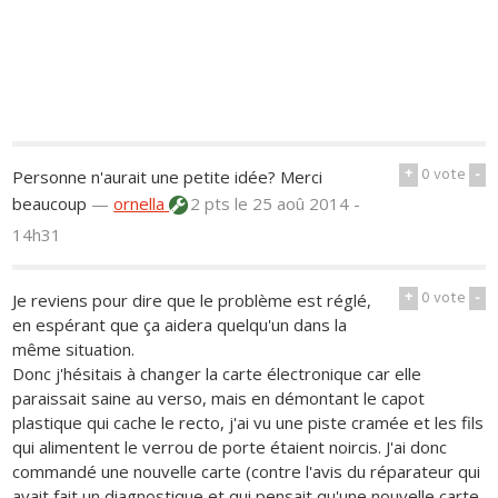
+
0
vote
-
Personne n'aurait une petite idée? Merci
beaucoup
—
ornella
2 pts
le 25 aoû 2014 -
14h31
+
0
vote
-
Je reviens pour dire que le problème est réglé,
en espérant que ça aidera quelqu'un dans la
même situation.
Donc j'hésitais à changer la carte électronique car elle
paraissait saine au verso, mais en démontant le capot
plastique qui cache le recto, j'ai vu une piste cramée et les fils
qui alimentent le verrou de porte étaient noircis. J'ai donc
commandé une nouvelle carte (contre l'avis du réparateur qui
avait fait un diagnostique et qui pensait qu'une nouvelle carte