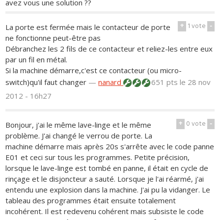
avez vous une solution ??
+
1
vote
-
La porte est fermée mais le contacteur de porte
ne fonctionne peut-être pas
Débranchez les 2 fils de ce contacteur et reliez-les entre eux
par un fil en métal.
Si la machine démarre,c'est ce contacteur (ou micro-
switch)qu'il faut changer
—
nanard
651 pts
le 28 nov
2012 - 16h27
+
0
vote
-
Bonjour, j'ai le même lave-linge et le même
problème. J'ai changé le verrou de porte. La
machine démarre mais après 20s s'arrête avec le code panne
E01 et ceci sur tous les programmes. Petite précision,
lorsque le lave-linge est tombé en panne, il était en cycle de
rinçage et le disjoncteur a sauté. Lorsque je l'ai réarmé, j'ai
entendu une explosion dans la machine. J'ai pu la vidanger. Le
tableau des programmes était ensuite totalement
incohérent. Il est redevenu cohérent mais subsiste le code