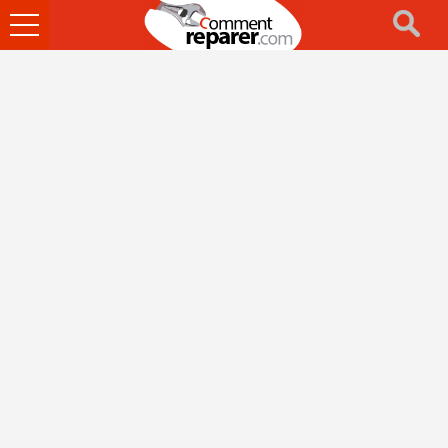
Ouvrir
le
menu