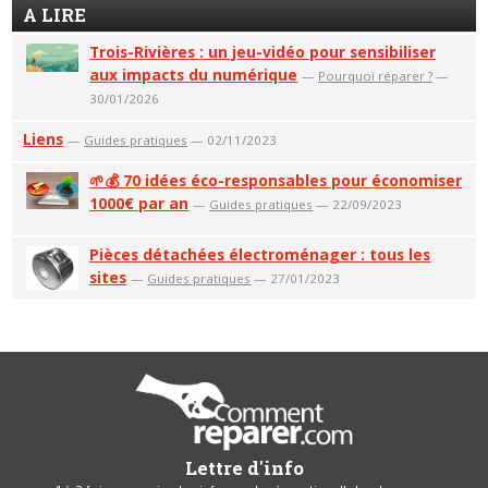
A LIRE
Trois-Rivières : un jeu-vidéo pour sensibiliser
aux impacts du numérique
—
Pourquoi réparer ?
—
30/01/2026
Liens
—
Guides pratiques
— 02/11/2023
🌱💰 70 idées éco-responsables pour économiser
1000€ par an
—
Guides pratiques
— 22/09/2023
Pièces détachées électroménager : tous les
sites
—
Guides pratiques
— 27/01/2023
Lettre d'info