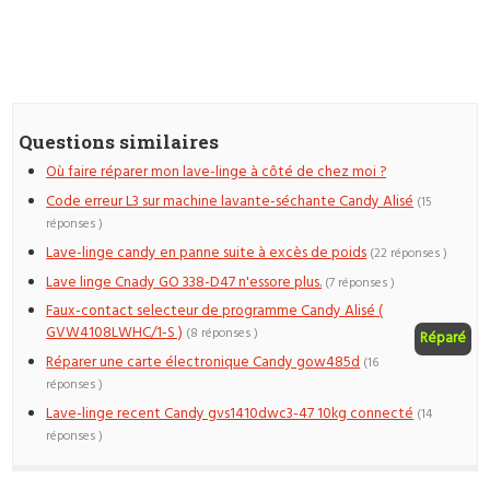
Questions similaires
Où faire réparer mon lave-linge à côté de chez moi ?
Code erreur L3 sur machine lavante-séchante Candy Alisé
(15
réponses )
Lave-linge candy en panne suite à excès de poids
(22 réponses )
Lave linge Cnady GO 338-D47 n'essore plus.
(7 réponses )
Faux-contact selecteur de programme Candy Alisé (
GVW4108LWHC/1-S )
(8 réponses )
Réparé
Réparer une carte électronique Candy gow485d
(16
réponses )
Lave-linge recent Candy gvs1410dwc3-47 10kg connecté
(14
réponses )