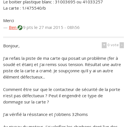
Le boitier plastique blanc : 31003695 ou 41033257
La carte : 1/475540/b
Merci
—
Ben
9 pts
le 27 mai 2015 - 08h56
+
0
vote
-
Bonjour,
J'ai refais la piste de ma carte qui posait un problème (fer à
soudé et étain) et j'ai remis sous tension. Résultat une autre
piste de la carte a cramé. Je soupçonne qu'il y ai un autre
élément défectueux...
Comment être sur que le contacteur de sécurité de la porte
n'est pas défectueux ? Peut il engendré ce type de
dommage sur la carte ?
J'ai vérifié la résistance et j’obtiens 32homs
Au niveau du moteur, j'ai vérifier les charbons dont l'un des