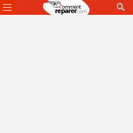
Ouvrir
le
menu