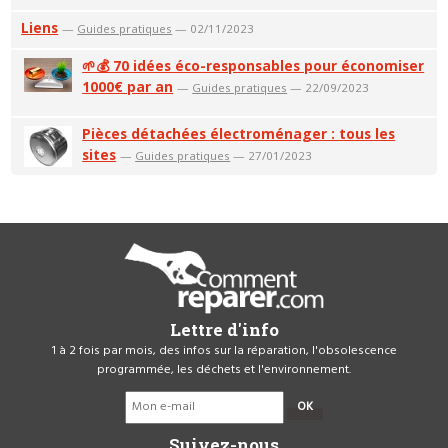
Liens
—
Guides pratiques
— 02/11/2023
🌱💰 70 idées éco-responsables pour économiser
1000€ par an
—
Guides pratiques
— 22/09/2023
Pièces détachées électroménager : tous les
sites
—
Guides pratiques
— 27/01/2023
Lettre d'info
1 à 2 fois par mois, des infos sur la réparation, l'obsolescence
programmée, les déchets et l'environnement.
OK
Suivez-nous