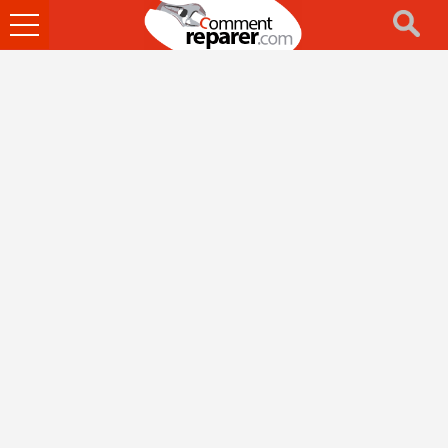
Ouvrir
le
menu